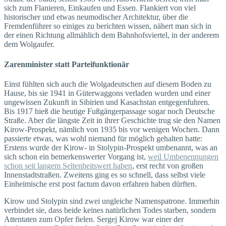
sich zum Flanieren, Einkaufen und Essen. Flankiert von viel
historischer und etwas neumodischer Architektur, über die
Fremdenführer so einiges zu berichten wissen, nähert man sich in
der einen Richtung allmählich dem Bahnhofsviertel, in der anderem
dem Wolgaufer.
Zarenminister statt Parteifunktionär
Einst fühlten sich auch die Wolgadeutschen auf diesem Boden zu
Hause, bis sie 1941 in Güterwaggons verladen wurden und einer
ungewissen Zukunft in Sibirien und Kasachstan entgegenfuhren.
Bis 1917 hieß die heutige Fußgängerpassage sogar noch Deutsche
Straße. Aber die längste Zeit in ihrer Geschichte trug sie den Namen
Kirow-Prospekt, nämlich von 1935 bis vor wenigen Wochen. Dann
passierte etwas, was wohl niemand für möglich gehalten hatte:
Erstens wurde der Kirow- in Stolypin-Prospekt umbenannt, was an
sich schon ein bemerkenswerter Vorgang ist,
weil Umbenennungen
schon seit langem Seltenheitswert haben
, erst recht von großen
Innenstadtstraßen. Zweitens ging es so schnell, dass selbst viele
Einheimische erst post factum davon erfahren haben dürften.
Kirow und Stolypin sind zwei ungleiche Namenspatrone. Immerhin
verbindet sie, dass beide keines natürlichen Todes starben, sondern
Attentaten zum Opfer fielen. Sergej Kirow war einer der