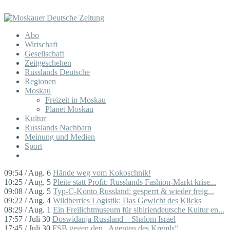
Abo
Wirtschaft
Gesellschaft
Zeitgeschehen
Russlands Deutsche
Regionen
Moskau
Freizeit in Moskau
Planet Moskau
Kultur
Russlands Nachbarn
Meinung und Medien
Sport
09:54 / Aug. 6
Hände weg vom Kokoschnik!
10:25 / Aug. 5
Pleite statt Profit: Russlands Fashion-Markt krise...
09:08 / Aug. 5
Typ-C-Konto Russland: gesperrt & wieder freig...
09:22 / Aug. 4
Wildberries Logistik: Das Gewicht des Klicks
08:29 / Aug. 1
Ein Freilichtmuseum für sibiriendeutsche Kultur en...
17:57 / Juli 30
Doswidanja Russland – Shalom Israel
17:45 / Juli 30
FSB gegen den „Agenten des Kremls“