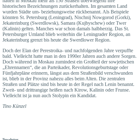
hatten in Moskau mehr als 150 Straßen überwiegend ihre
historischen Bezeichnungen zurückerhalten. Im gesamten Land
wurden Städte um- beziehungsweise rückbenannt. Als Beispiele
könnten St. Petersburg (Leningrad), Nischnij Nowgorod (Gorki),
Jekaterinburg (Swerd­lowsk), Samara (Kujbyschew) oder Twer
(Kalinin) gelten. Manches war schon damals halbherzig. Das St.
Petersburger Umland blieb weiterhin die Leningrader Region, an
Jekaterinburg grenzt bis heute die Swerdlower Region.
Doch der Elan der Perestroika- und nachfolgenden Jahre verpuffte
bald. Vielleicht hatte man in den 1990er Jahren auch andere Sorgen.
Doch während in Moskau zumindest ein Großteil der sowjetischen
„Ehrennamen“, die an Parteikader, Revolutionsgeburtstage oder
Fünfjahrpläne erinnern, längst aus dem Straßenbild verschwunden
ist, blieb in der Provinz nahezu alles beim Alten. Die zentralen
Straßen und Plätze sind bis heute in der Regel nach Lenin benannt.
Zweit- und drittrangige heißen nach Kirow, Kalinin oder Frunse.
Vielleicht ist ja nun auch Stolypin ein Kandidat.
Tino Künzel
Newsletter