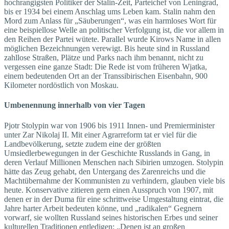
hochrangigsten Politiker der Stalin-Zeit, Parteichef von Leningrad,
bis er 1934 bei einem Anschlag ums Leben kam. Stalin nahm den
Mord zum Anlass für „Säuberungen“, was ein harmloses Wort für
eine beispiellose Welle an politischer Verfolgung ist, die vor allem in
den Reihen der Partei wütete. Parallel wurde Kirows Name in allen
möglichen Bezeichnungen verewigt. Bis heute sind in Russland
zahllose Straßen, Plätze und Parks nach ihm benannt, nicht zu
vergessen eine ganze Stadt: Die Rede ist vom früheren Wjatka,
einem bedeutenden Ort an der Transsibirischen Eisenbahn, 900
Kilometer nordöstlich von Moskau.
Umbenennung innerhalb von vier Tagen
Pjotr Stolypin war von 1906 bis 1911 Innen- und Premierminister
unter Zar Nikolaj II. Mit einer Agrarreform tat er viel für die
Landbevölkerung, setzte zudem eine der größten
Umsiedlerbewegungen in der Geschichte Russlands in Gang, in
deren Verlauf Millionen Menschen nach Sibirien umzogen. Stolypin
hätte das Zeug gehabt, den Untergang des Zarenreichs und die
Machtübernahme der Kommunisten zu verhindern, glauben viele bis
heute. Konservative zitieren gern einen Ausspruch von 1907, mit
denen er in der Duma für eine schrittweise Umgestaltung eintrat, die
Jahre harter Arbeit bedeuten könne, und „radikalen“ Gegnern
vorwarf, sie wollten Russland seines historischen Erbes und seiner
kulturellen Traditionen entledigen: „Denen ist an großen