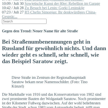
10:09 / Juli 30
Sowjetische Kunst der 80er: Rebellion im Garage
10:42 / Juli 28
Zu Besuch bei Lenin: Gorki Leninskije
07:23 / Juli 27
RT-Chefin Simonjan: Ihr denkwürdiges China-
Gespräc...
Gegen den Trend: Neuer Name für alte Straße
Bei Straßenumbenennungen geht in
Russland für gewöhnlich nichts. Und dann
wieder geht es schnell, sehr schnell, wie
das Beispiel Saratow zeigt.
Diese Straße im Zentrum der Regionalhauptstadt
Saratow bekam neue Namensschilder. (Foto: Tino
Künzel)
Die Markthalle von 1916 und das Konservatorium von 1902 sind
zwei prominente Bauten der Wolgastadt Saratow. Noch prominenter
ist der Kilometer Fußweg dazwischen. Auf der wohl beliebtesten
Straße der Stadt, schon 1983 vom Autoverkehr befreit, trifft man