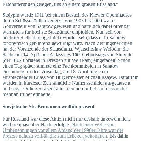
Erschütterungen gelegen, uns an einem großen Russland.“
Stolypin wurde 1911 bei einem Besuch des Kiewer Opernhauses
durch Schüsse tödlich verletzt. Von 1903 bis 1906 war er
Gouverneur von Saratow gewesen und hatte sich dabei offenbar
wärmstens für höchste Staatsämter empfohlen. Nun soll von
höchster Stelle durchgedrückt worden sein, dass er in Saratow
toponymisch gebührend gewürdigt wird. Nach Zeitungsberichten
hat der Vorsitzende der Staatsduma, Wjatscheslaw Wolodin, die
Sache am 14. April aus Anlass des 160. Geburtstags von Stolypin
(der 1862 übrigens in Dresden zur Welt kam) eingefädelt. Schon
einen Tag später stimmte eine Fachkommission in Saratow
einstimmig für den Vorschlag, am 18. April folgte ein
entsprechender Erlass von Bürgermeister Michail Issajew. Daraufhin
wurden in kürzester Zeit sämtliche Namensschilder ausgetauscht
und sogar Online-Straßenkarten neu beschriftet, auf dass nichts
mehr an früher erinnerte.
Sowjetische Straßennamen weithin präsent
Für Russland war diese Aktion nicht nur deshalb ungewöhnlich,
weil sie quasi über Nacht erfolgte.
Nach einer Welle von
Umbenennungen vor allem Anfang der 1990er Jahre war der
Prozess nahezu vollständig zum Erliegen gekommen.
Bis dahin