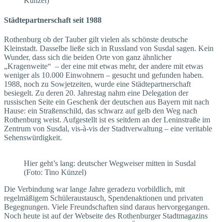
Künzel)
Städtepartnerschaft seit 1988
Rothenburg ob der Tauber gilt vielen als schönste deutsche
Kleinstadt. Dasselbe ließe sich in Russland von Susdal sagen. Kein
Wunder, dass sich die beiden Orte von ganz ähnlicher
„Kragenweite“ – der eine mit etwas mehr, der andere mit etwas
weniger als 10.000 Einwohnern – gesucht und gefunden haben.
1988, noch zu Sowjetzeiten, wurde eine Städtepartnerschaft
besiegelt. Zu deren 20. Jahrestag nahm eine Delegation der
russischen Seite ein Geschenk der deutschen aus Bayern mit nach
Hause: ein Straßenschild, das schwarz auf gelb den Weg nach
Rothenburg weist. Aufgestellt ist es seitdem an der Lenin­straße im
Zentrum von Susdal, vis-à-vis der Stadtverwaltung – eine veritable
Sehenswürdigkeit.
Hier geht’s lang: deutscher Wegweiser mitten in Susdal
(Foto: Tino Künzel)
Die Verbindung war lange Jahre geradezu vorbildlich, mit
regelmäßigem Schüleraustausch, Spendenaktionen und privaten
Begegnungen. Viele Freundschaften sind daraus hervorgegangen.
Noch heute ist auf der Webseite des Rothenburger Stadtmagazins