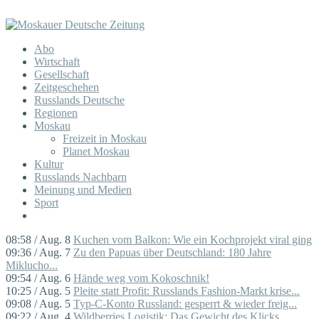
Abo
Wirtschaft
Gesellschaft
Zeitgeschehen
Russlands Deutsche
Regionen
Moskau
Freizeit in Moskau
Planet Moskau
Kultur
Russlands Nachbarn
Meinung und Medien
Sport
08:58 / Aug. 8
Kuchen vom Balkon: Wie ein Kochprojekt viral ging
09:36 / Aug. 7
Zu den Papuas über Deutschland: 180 Jahre
Miklucho...
09:54 / Aug. 6
Hände weg vom Kokoschnik!
10:25 / Aug. 5
Pleite statt Profit: Russlands Fashion-Markt krise...
09:08 / Aug. 5
Typ-C-Konto Russland: gesperrt & wieder freig...
09:22 / Aug. 4
Wildberries Logistik: Das Gewicht des Klicks