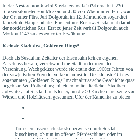
In der Nestorchronik wird Susdal erstmals 1024 erwähnt. 220
Straßenkilometer von Moskau und 30 von Wladimir entfernt, war
der Ort unter Fürst Juri Dolgoruki im 12. Jahrhundert sogar drei
Jahrzehnte Hauptstadt des Fürstentums Rostow-Susdal und damit
der nordöstlichen Rus. Erst zu jener Zeit verhalf Dolgoruki auch
Moskau 1147 zu dessen erster Erwähnung.
Kleinste Stadt des „Goldenen Rings“
Doch als Susdal im Zeitalter der Eisenbahn keinen eigenen
Anschluss bekam, verschwand die Stadt in der mentalen
Versenkung. Wachgeküsst wurde sie erst in den 1960er Jahren von
der sowjetischen Fremdenverkehrsindustrie. Der kleinste Ort des
sogenannten „Goldenen Rings“ macht altrussische Geschichte quasi
begehbar. Wo Rothenburg mit einem mittel­alterlichen Stadtkern
aufwartet, hat Susdal fünf Klöster, um die 50 Kirchen und seine von
Wiesen und Holzhäusern gesäumten Ufer der Kamenka zu bieten.
Touristen lassen sich klassischerweise durch Susdal
kutschieren, ob nun im offenen Pferdeschlitten oder im