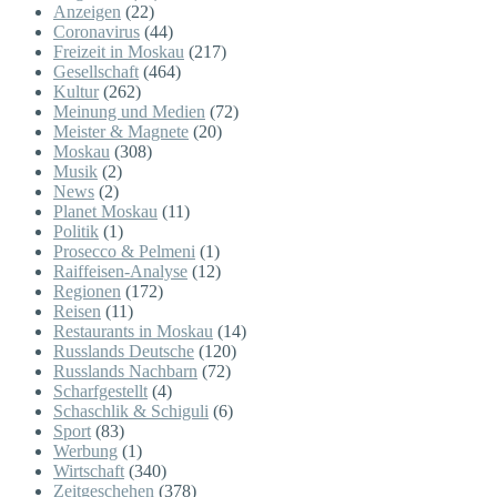
Anzeigen
(22)
Coronavirus
(44)
Freizeit in Moskau
(217)
Gesellschaft
(464)
Kultur
(262)
Meinung und Medien
(72)
Meister & Magnete
(20)
Moskau
(308)
Musik
(2)
News
(2)
Planet Moskau
(11)
Politik
(1)
Prosecco & Pelmeni
(1)
Raiffeisen-Analyse
(12)
Regionen
(172)
Reisen
(11)
Restaurants in Moskau
(14)
Russlands Deutsche
(120)
Russlands Nachbarn
(72)
Scharfgestellt
(4)
Schaschlik & Schiguli
(6)
Sport
(83)
Werbung
(1)
Wirtschaft
(340)
Zeitgeschehen
(378)