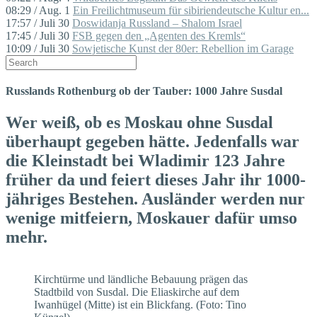
08:29 / Aug. 1
Ein Freilichtmuseum für sibiriendeutsche Kultur en...
17:57 / Juli 30
Doswidanja Russland – Shalom Israel
17:45 / Juli 30
FSB gegen den „Agenten des Kremls“
10:09 / Juli 30
Sowjetische Kunst der 80er: Rebellion im Garage
Russlands Rothenburg ob der Tauber: 1000 Jahre Susdal
Wer weiß, ob es Moskau ohne Susdal
überhaupt gegeben hätte. Jedenfalls war
die Kleinstadt bei Wladimir 123 Jahre
früher da und feiert dieses Jahr ihr 1000-
jähriges Bestehen. Ausländer werden nur
wenige mitfeiern, Moskauer dafür umso
mehr.
Kirchtürme und ländliche Bebauung prägen das
Stadtbild von Susdal. Die Eliaskirche auf dem
Iwanhügel (Mitte) ist ein Blickfang. (Foto: Tino