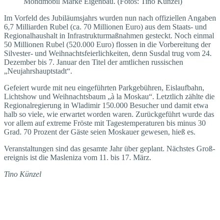
Mondmobil Marke Eigenbau. (Fotos: Tino Künzel)
Im Vorfeld des Jubiläumsjahrs wurden nun nach offiziellen Angaben
6,7 Milliarden Rubel (ca. 70 Millionen Euro) aus dem Staats- und
Regionalhaushalt in Infrastrukturmaßnahmen gesteckt. Noch einmal
50 Millionen Rubel (520.000 Euro) flossen in die Vorbereitung der
Silvester- und Weihnachtsfeierlichkeiten, denn Susdal trug vom 24.
Dezember bis 7. Januar den Titel der amtlichen russischen
„Neujahrshauptstadt“.
Gefeiert wurde mit neu eingeführten Parkgebühren, Eislaufbahn,
Lichtshow und Weihnachtsbaum „à la Moskau“. Letztlich zählte die
Regionalregierung in Wladimir 150.000 Besucher und damit etwa
halb so viele, wie erwartet worden waren. Zurückgeführt wurde das
vor allem auf extreme Fröste mit Tages­temperaturen bis minus 30
Grad. 70 Prozent der Gäste seien Moskauer gewesen, hieß es.
Veranstaltungen sind das gesamte Jahr über geplant. Nächstes Groß­
ereignis ist die Masleniza vom 11. bis 17. März.
Tino Künzel