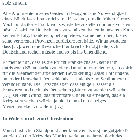
stolz zu sein.
Alle Argumente unseres Gastes in Bezug auf die Notwendigkeit
eines Bündnisses Frankreichs mit Russland, um die frühere Grenze,
Macht und Glorie Frankreichs wiederherzustellen und uns vor den
bösen Absichten Deutschlands zu schützen, hatten in unserem Kreis
keinen Erfolg. Frankreich, behauptete er, könne nie ruhen, bis es
seine verlorenen Provinzen zurückerobert hätte. Wir antworteten,
dass […], wenn die Revanche Frankreichs Erfolg hätte, sich
Deutschland rächen müsste und so bis ins Unendliche.
Er meinte nun, dass es die Pflicht Frankreichs sei, seine ihm
entrissenen Söhne zurückzuholen; darauf antworteten wir, dass sich
für die Mehrheit der arbeitenden Bevölkerung Elsass-Lothringens
unter der Herrschaft Deutschlands […] nichts zum Schlimmeren
verändert habe. Die Tatsache aber, dass einige Elsässer als
Franzosen und nicht als Deutsche registriert zu werden wünschen
[…], sei kein Grund, das furchtbare Unheil zu erneuern, das ein
Krieg verursachen würde, ja nicht einmal ein einziges
Menschenleben zu opfern. […]
In Widerspruch zum Christentum
Vom christlichen Standpunkt aber könne ein Krieg nie gutgeheißen
werden, da der Krieg das Morden verlangt, während doch das