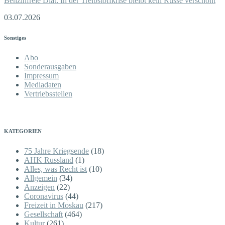
Benzinfreie Diät: In der Treibstoffkrise bleibt kein Russe verschont
03.07.2026
Sonstiges
Abo
Sonderausgaben
Impressum
Mediadaten
Vertriebsstellen
KATEGORIEN
75 Jahre Kriegsende
(18)
AHK Russland
(1)
Alles, was Recht ist
(10)
Allgemein
(34)
Anzeigen
(22)
Coronavirus
(44)
Freizeit in Moskau
(217)
Gesellschaft
(464)
Kultur
(261)