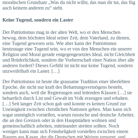
moralischen Grundsatz „Was du nicht willst, das man dir tut, das füg
auch keinem anderen zu“ steht.
Keine Tugend, sondern ein Laster
Der Patriotismus mag in der alten Welt, wo er den Menschen
bewog, dem höchsten Ideal seiner Zeit, dem Vaterland, zu dienen,
eine Tugend gewesen sein. Wie aber kann der Patriotismus
heutzutage eine Tugend sein, wo er von den Menschen ein unserer
Religion und Moral gerade entgegengesetztes Ideal, nicht Gleichheit
und Brüderlichkeit, sondern die Vorherrschaft einer Nation über alle
anderen fordert? Dieses Gefühl ist nicht nur keine Tugend, sondern
unzweifelhaft ein Laster. […]
Der Patriotismus ist heute die grausame Tradition einer überlebten
Epoche, die nicht nur kraft des Beharrungsvermögens besteht,
sondern auch, weil die Regierungen und leitenden Klassen […] sie
beharrlich durch List und Gewalt im Volk erzeugen und erhalten.
[…] Seit langer Zeit schon gab und konnte es keinen Grund zur
Uneinigkeit zwischen christlichen Nationen geben. Man kann sich
sogar unmöglich vorstellen, warum russische und deutsche Arbeiter,
die an den Grenzen oder in den Hauptstädten wohnen und
gemeinschaftlich arbeiten, miteinander streiten sollten. Noch
weniger kann man sich Feindseligkeit vorstellen zwischen einem
Bauern aus Kasan, der die Deutschen mit Weizen versorgt, und