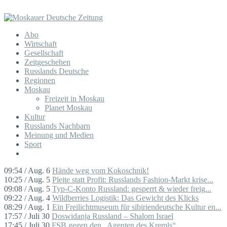
Abo
Wirtschaft
Gesellschaft
Zeitgeschehen
Russlands Deutsche
Regionen
Moskau
Freizeit in Moskau
Planet Moskau
Kultur
Russlands Nachbarn
Meinung und Medien
Sport
09:54 / Aug. 6
Hände weg vom Kokoschnik!
10:25 / Aug. 5
Pleite statt Profit: Russlands Fashion-Markt krise...
09:08 / Aug. 5
Typ-C-Konto Russland: gesperrt & wieder freig...
09:22 / Aug. 4
Wildberries Logistik: Das Gewicht des Klicks
08:29 / Aug. 1
Ein Freilichtmuseum für sibiriendeutsche Kultur en...
17:57 / Juli 30
Doswidanja Russland – Shalom Israel
17:45 / Juli 30
FSB gegen den „Agenten des Kremls“