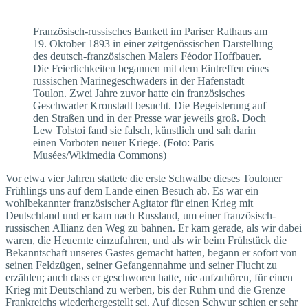
Französisch-russisches Bankett im Pariser Rathaus am
19. Oktober 1893 in einer zeitgenössischen Darstellung
des deutsch-französischen Malers Féodor Hoffbauer.
Die Feierlichkeiten begannen mit dem Eintreffen eines
russischen Marinegeschwaders in der Hafenstadt
Toulon. Zwei Jahre zuvor hatte ein französisches
Geschwader Kronstadt besucht. Die Begeisterung auf
den Straßen und in der Presse war jeweils groß. Doch
Lew Tolstoi fand sie falsch, künstlich und sah darin
einen Vorboten neuer Kriege. (Foto: Paris
Musées/Wikimedia Commons)
Vor etwa vier Jahren stattete die erste Schwalbe dieses Touloner
Frühlings uns auf dem Lande einen Besuch ab. Es war ein
wohlbekannter französischer Agitator für einen Krieg mit
Deutschland und er kam nach Russland, um einer französisch-
russischen Allianz den Weg zu bahnen. Er kam gerade, als wir dabei
waren, die Heuernte einzufahren, und als wir beim Frühstück die
Bekanntschaft unseres Gastes gemacht hatten, begann er sofort von
seinen Feldzügen, seiner Gefangennahme und seiner Flucht zu
erzählen; auch dass er geschworen hatte, nie aufzuhören, für einen
Krieg mit Deutschland zu werben, bis der Ruhm und die Grenze
Frankreichs wiederhergestellt sei. Auf diesen Schwur schien er sehr