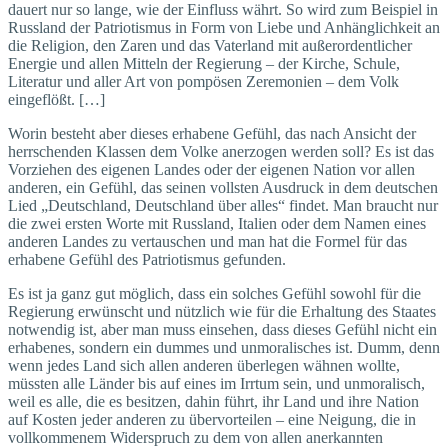
dauert nur so lange, wie der Einfluss währt. So wird zum Beispiel in
Russland der Patriotismus in Form von Liebe und Anhänglichkeit an
die Religion, den Zaren und das Vaterland mit außerordentlicher
Energie und allen Mitteln der Regierung – der Kirche, Schule,
Literatur und aller Art von pompösen Zeremonien – dem Volk
eingeflößt. […]
Worin besteht aber dieses erhabene Gefühl, das nach Ansicht der
herrschenden Klassen dem Volke anerzogen werden soll? Es ist das
Vorziehen des eigenen Landes oder der eigenen Nation vor allen
anderen, ein Gefühl, das seinen vollsten Ausdruck in dem deutschen
Lied „Deutschland, Deutschland über alles“ findet. Man braucht nur
die zwei ersten Worte mit Russland, Italien oder dem Namen eines
anderen Landes zu vertauschen und man hat die Formel für das
erhabene Gefühl des Patriotismus gefunden.
Es ist ja ganz gut möglich, dass ein solches Gefühl sowohl für die
Regierung erwünscht und nützlich wie für die Erhaltung des Staates
notwendig ist, aber man muss einsehen, dass dieses Gefühl nicht ein
erhabenes, sondern ein dummes und unmoralisches ist. Dumm, denn
wenn jedes Land sich allen anderen überlegen wähnen wollte,
müssten alle Länder bis auf eines im Irrtum sein, und unmoralisch,
weil es alle, die es besitzen, dahin führt, ihr Land und ihre Nation
auf Kosten jeder anderen zu übervorteilen – eine Neigung, die in
vollkommenem Widerspruch zu dem von allen anerkannten