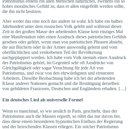
Patriotismus erstens ein allen Menschen natürliches, zweitens ein so
hohes moralisches Gefühl ist, dass er allen eingeflößt werden sollte,
die ihn nicht besitzen.
Aber weder das eine noch das andere ist wahr. Ich habe ein halbes
Jahrhundert unter dem russischen Volk gelebt und während dieser
Zeit in der großen Masse der arbeitenden Klasse kein einziges Mal
eine Manifestation oder einen Ausdruck dieses patriotischen Gefühls
gesehen oder gehört, wenn man von patriotischen Phrasen absieht,
die aus Büchern oder in der Armee auswendig gelernt und vom
oberflächlichen und verdorbenen Teil der Bevölkerung
nachgeplappert werden. Ich habe vom Volk niemals einen Ausdruck
des Patriotismus gehört, im Gegenteil sehr oft Ausdrücke von
Gleichgültigkeit oder sogar Verachtung für jede Art von
Patriotismus, und zwar von den ehrwürdigsten und ernstesten
Arbeitern. Dieselbe Beobachtung habe ich bei der arbeitenden
Klasse anderer Nationen gemacht und die Bestätigung derselben
von gebildeten Franzosen, Deutschen und Engländern erhalten. […]
Ein deutsches Lied als universelle Formel
Wenn es manchmal, so wie neulich in Paris, geschieht, dass der
Patriotismus auch die Massen ergreift, so rührt das nur davon her,
dass diese einem besonderen hypnotischen Einfluss der Regierung
und der herrschenden Klassen erliegen. Ein solcher Patriotismus