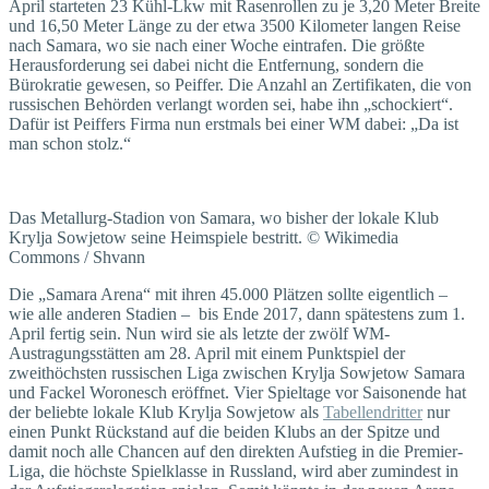
April starteten 23 Kühl-Lkw mit Rasenrollen zu je 3,20 Meter Breite
und 16,50 Meter Länge zu der etwa 3500 Kilometer langen Reise
nach Samara, wo sie nach einer Woche eintrafen. Die größte
Herausforderung sei dabei nicht die Entfernung, sondern die
Bürokratie gewesen, so Peiffer. Die Anzahl an Zertifikaten, die von
russischen Behörden verlangt worden sei, habe ihn „schockiert“.
Dafür ist Peiffers Firma nun erstmals bei einer WM dabei: „Da ist
man schon stolz.“
Das Metallurg-Stadion von Samara, wo bisher der lokale Klub
Krylja Sowjetow seine Heimspiele bestritt. © Wikimedia
Commons / Shvann
Die „Samara Arena“ mit ihren 45.000 Plätzen sollte eigentlich –
wie alle anderen Stadien – bis Ende 2017, dann spätestens zum 1.
April fertig sein. Nun wird sie als letzte der zwölf WM-
Austragungsstätten am 28. April mit einem Punktspiel der
zweithöchsten russischen Liga zwischen Krylja Sowjetow Samara
und Fackel Woronesch eröffnet. Vier Spieltage vor Saisonende hat
der beliebte lokale Klub Krylja Sowjetow als
Tabellendritter
nur
einen Punkt Rückstand auf die beiden Klubs an der Spitze und
damit noch alle Chancen auf den direkten Aufstieg in die Premier-
Liga, die höchste Spielklasse in Russland, wird aber zumindest in