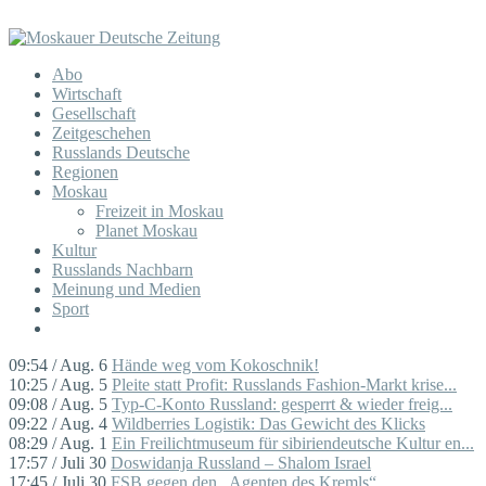
Abo
Wirtschaft
Gesellschaft
Zeitgeschehen
Russlands Deutsche
Regionen
Moskau
Freizeit in Moskau
Planet Moskau
Kultur
Russlands Nachbarn
Meinung und Medien
Sport
09:54 / Aug. 6
Hände weg vom Kokoschnik!
10:25 / Aug. 5
Pleite statt Profit: Russlands Fashion-Markt krise...
09:08 / Aug. 5
Typ-C-Konto Russland: gesperrt & wieder freig...
09:22 / Aug. 4
Wildberries Logistik: Das Gewicht des Klicks
08:29 / Aug. 1
Ein Freilichtmuseum für sibiriendeutsche Kultur en...
17:57 / Juli 30
Doswidanja Russland – Shalom Israel
17:45 / Juli 30
FSB gegen den „Agenten des Kremls“