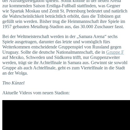
der Aufstiegsrelegation spielen. Somit könnte in der neuen Arena
zur kommenden Saison Erstliga-Fußball stattfinden, was Gegner
wie Spartak Moskau und Zenit St. Petersburg bedeutet und natürlich
die Wahrscheinlichkeit beträchtlich erhöht, dass die Tribünen gut
gefüllt sein werden. Bisher trug die Heimmannschaft ihre Spiele im
1957 gebauten Metallurg-Stadion aus, das 30.000 Zuschauer fasst.
Bei der Weltmeisterschaft werden in der „Samara Arena“ sechs
Spiele ausgetragen, darunter das letzte und womöglich fürs
Weiterkommen entscheidende Gruppenspiel von Russland gegen
Uruguay. Sollte die deutsche Natio­nalmannschaft, die in
Gruppe F
auf Mexiko, Schweden und Südkorea trifft, nur Gruppenzweiter
werden, trägt sie ihr Achtelfinale in Samara aus. Gewinnt sie sowohl
Gruppe als auch Achtelfinale, geht es zum Viertelfinale in die Stadt
an der Wolga.
Tino Künzel
Aktuelle Videos vom neuen Stadion: