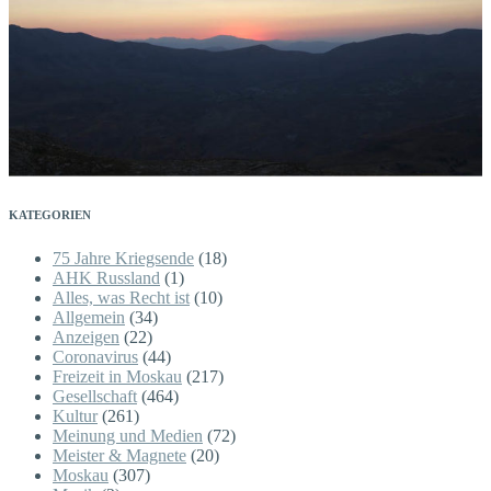
KATEGORIEN
75 Jahre Kriegsende
(18)
AHK Russland
(1)
Alles, was Recht ist
(10)
Allgemein
(34)
Anzeigen
(22)
Coronavirus
(44)
Freizeit in Moskau
(217)
Gesellschaft
(464)
Kultur
(261)
Meinung und Medien
(72)
Meister & Magnete
(20)
Moskau
(307)