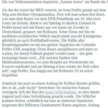
Die von Weltraummotiven inspirierte „Samara Arena“ am Rande der M
Als ihn der Anruf der MDZ erreicht, ist Arnd Peiffer gerade auf dem
Weg zum Berliner Olympia­stadion. Dort will man seinen Rat hören,
was man dem Rasen vor dem DFB-Pokalfinale am 19. Mai noch
Gutes tun könnte, damit er am Spieltag in idealem Zustand ist.
Peiffer kennt sich mit Rasen aus wie kaum ein Zweiter in
Deutschland, genauer: mit Rollrasen. Seine Firma mit Sitz im
nordrhein-westfälischen Willich macht damit sowohl Kleingärtner
glücklich als auch Profifußballvereine. Die Hälfte aller
Bundesligastadien ist mit den grünen Teppichen der Gebrüder
Peiffer GbR ausgelegt. Denn Rasen anzupflanzen und dann zu
warten, bis darauf Fußball gespielt werden kann – das geht
heutzutage kaum noch. „Die meisten Sta­dien sind
Multifunktionsarenen, wo zum Beispiel am Wochenende ein
Konzert stattfindet und am Montag schon wieder der Ball rollen
soll“, sagt Peiffer. Das klappt nur mit Rollrasen: Er ist sofort
bespielbar.
Zeitdruck hat auch zu einem Auftrag für Peiffers Betrieb geführt,
den er als „tolle Sache“ bezeichnet: Im russischen Samara
verzögerte sich der Bau des
neuen WM-Stadions
, so dass hände­
ringend nach einer Sofortlösung gesucht wurde. Die Willicher
konnten liefern, schließlich hat man an mehreren Standorten
insgesamt drei Millionen Quadrat­meter Rasen angebaut. Anfang