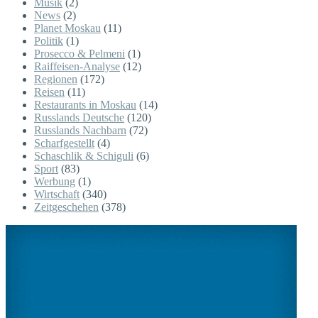
Musik
(2)
News
(2)
Planet Moskau
(11)
Politik
(1)
Prosecco & Pelmeni
(1)
Raiffeisen-Analyse
(12)
Regionen
(172)
Reisen
(11)
Restaurants in Moskau
(14)
Russlands Deutsche
(120)
Russlands Nachbarn
(72)
Scharfgestellt
(4)
Schaschlik & Schiguli
(6)
Sport
(83)
Werbung
(1)
Wirtschaft
(340)
Zeitgeschehen
(378)