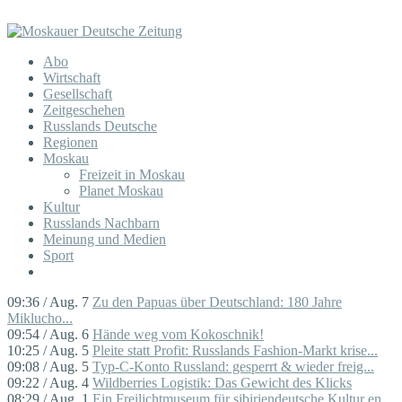
Abo
Wirtschaft
Gesellschaft
Zeitgeschehen
Russlands Deutsche
Regionen
Moskau
Freizeit in Moskau
Planet Moskau
Kultur
Russlands Nachbarn
Meinung und Medien
Sport
09:36 / Aug. 7
Zu den Papuas über Deutschland: 180 Jahre
Miklucho...
09:54 / Aug. 6
Hände weg vom Kokoschnik!
10:25 / Aug. 5
Pleite statt Profit: Russlands Fashion-Markt krise...
09:08 / Aug. 5
Typ-C-Konto Russland: gesperrt & wieder freig...
09:22 / Aug. 4
Wildberries Logistik: Das Gewicht des Klicks
08:29 / Aug. 1
Ein Freilichtmuseum für sibiriendeutsche Kultur en...