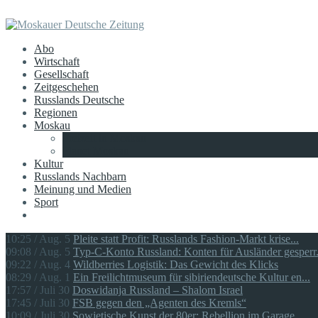
Abo
Wirtschaft
Gesellschaft
Zeitgeschehen
Russlands Deutsche
Regionen
Moskau
Freizeit in Moskau
Planet Moskau
Kultur
Russlands Nachbarn
Meinung und Medien
Sport
10:25 / Aug. 5
Pleite statt Profit: Russlands Fashion-Markt krise...
09:08 / Aug. 5
Typ-C-Konto Russland: Konten für Ausländer gesperr.
09:22 / Aug. 4
Wildberries Logistik: Das Gewicht des Klicks
08:29 / Aug. 1
Ein Freilichtmuseum für sibiriendeutsche Kultur en...
17:57 / Juli 30
Doswidanja Russland – Shalom Israel
17:45 / Juli 30
FSB gegen den „Agenten des Kremls“
10:09 / Juli 30
Sowjetische Kunst der 80er: Rebellion im Garage