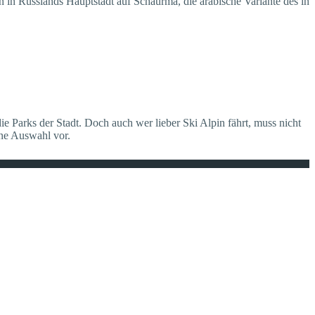
in Russlands Hauptstadt auf Schaurma, die arabische Variante des in
e Parks der Stadt. Doch auch wer lieber Ski Alpin fährt, muss nicht
ine Auswahl vor.