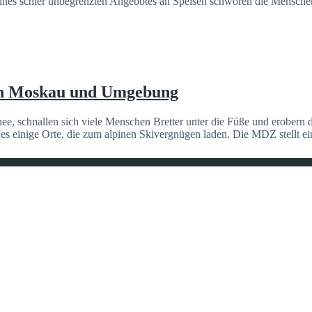
eines schier unbegrenzten Angebotes an Speisen schwören die Menschen 
 in Moskau und Umgebung
ee, schnallen sich viele Menschen Bretter unter die Füße und erobern di
s einige Orte, die zum alpinen Skivergnügen laden. Die MDZ stellt e