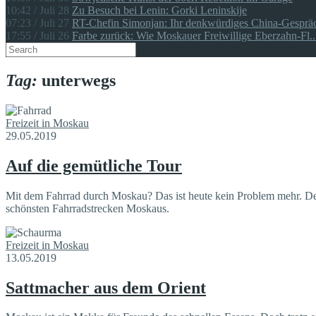
10:42 / Juli 28
Zu Besuch bei Lenin: Gorki Leninskije
07:23 / Juli 27
RT-Chefin Simonjan: Ihr denkwürdiges China-Gespräc
17:55 / Juli 26
Farbe zurück: Wie Moskauer Freiwillige Eberzahn-Fl..
Tag:
unterwegs
Freizeit in Moskau
29.05.2019
Auf die gemütliche Tour
Mit dem Fahrrad durch Moskau? Das ist heute kein Problem mehr. D
schönsten Fahrradstrecken Moskaus.
Freizeit in Moskau
13.05.2019
Sattmacher aus dem Orient