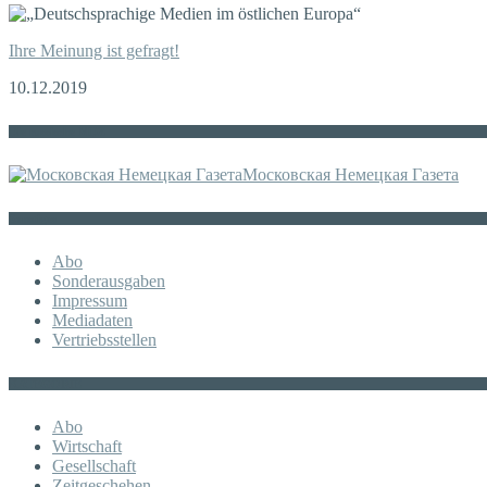
Ihre Meinung ist gefragt!
10.12.2019
Die russische MDZ
Московская Немецкая Газета
Sonstiges
Abo
Sonderausgaben
Impressum
Mediadaten
Vertriebsstellen
KATEGORIE
Abo
Wirtschaft
Gesellschaft
Zeitgeschehen