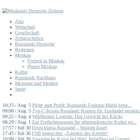
Abo
Wirtschaft
Gesellschaft
Zeitgeschehen
Russlands Deutsche
Regionen
Moskau
Freizeit in Moskau
Planet Moskau
Kultur
Russlands Nachbarn
Meinung und Medien
Sport
10:25 / Aug. 5
Pleite statt Profit: Russlands Fashion-Markt krise...
09:08 / Aug. 5
Typ-C-Konto Russland: Konten für Ausländer gesperr.
09:22 / Aug. 4
Wildberries Logistik: Das Gewicht des Klicks
08:29 / Aug. 1
Ein Freilichtmuseum für sibiriendeutsche Kultur en...
17:57 / Juli 30
Doswidanja Russland – Shalom Israel
17:45 / Juli 30
FSB gegen den „Agenten des Kremls“
10:09 / Juli 30
Sowjetische Kunst der 80er: Rebellion im Garage