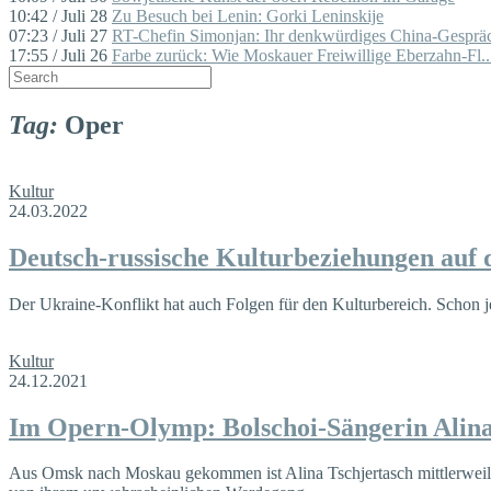
10:42 / Juli 28
Zu Besuch bei Lenin: Gorki Leninskije
07:23 / Juli 27
RT-Chefin Simonjan: Ihr denkwürdiges China-Gespräc
17:55 / Juli 26
Farbe zurück: Wie Moskauer Freiwillige Eberzahn-Fl..
Tag:
Oper
Kultur
24.03.2022
Deutsch-russische Kulturbeziehungen auf
Der Ukraine-Konflikt hat auch Folgen für den Kulturbereich. Schon j
Kultur
24.12.2021
Im Opern-Olymp: Bolschoi-Sängerin Alina
Aus Omsk nach Moskau gekommen ist Alina Tschjertasch mittlerweile 