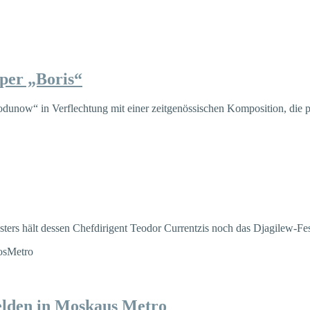
Oper „Boris“
odunow“ in Verflechtung mit einer zeitgenössischen Komposition, die p
rs hält dessen Chefdirigent Teodor Currentzis noch das Djagilew-Fes
elden in Moskaus Metro