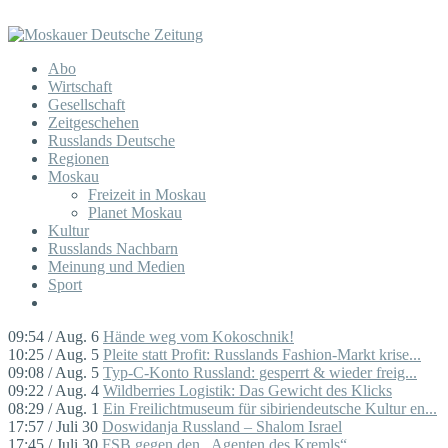
Abo
Wirtschaft
Gesellschaft
Zeitgeschehen
Russlands Deutsche
Regionen
Moskau
Freizeit in Moskau
Planet Moskau
Kultur
Russlands Nachbarn
Meinung und Medien
Sport
09:54 / Aug. 6
Hände weg vom Kokoschnik!
10:25 / Aug. 5
Pleite statt Profit: Russlands Fashion-Markt krise...
09:08 / Aug. 5
Typ-C-Konto Russland: gesperrt & wieder freig...
09:22 / Aug. 4
Wildberries Logistik: Das Gewicht des Klicks
08:29 / Aug. 1
Ein Freilichtmuseum für sibiriendeutsche Kultur en...
17:57 / Juli 30
Doswidanja Russland – Shalom Israel
17:45 / Juli 30
FSB gegen den „Agenten des Kremls“