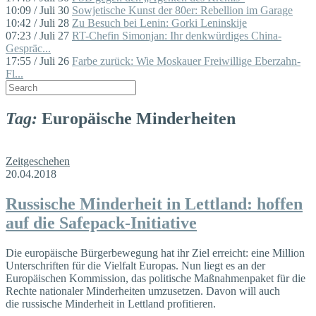
10:09 / Juli 30
Sowjetische Kunst der 80er: Rebellion im Garage
10:42 / Juli 28
Zu Besuch bei Lenin: Gorki Leninskije
07:23 / Juli 27
RT-Chefin Simonjan: Ihr denkwürdiges China-
Gespräc...
17:55 / Juli 26
Farbe zurück: Wie Moskauer Freiwillige Eberzahn-
Fl...
Tag:
Europäische Minderheiten
Zeitgeschehen
20.04.2018
Russische Minderheit in Lettland: hoffen
auf die Safepack-Initiative
Die europäische Bürgerbewegung hat ihr Ziel erreicht: eine Million
Unterschriften für die Vielfalt Europas. Nun liegt es an der
Europäischen Kommission, das politische Maßnahmenpaket für die
Rechte nationaler Minderheiten umzusetzen. Davon will auch
die russische Minderheit in Lettland profitieren.