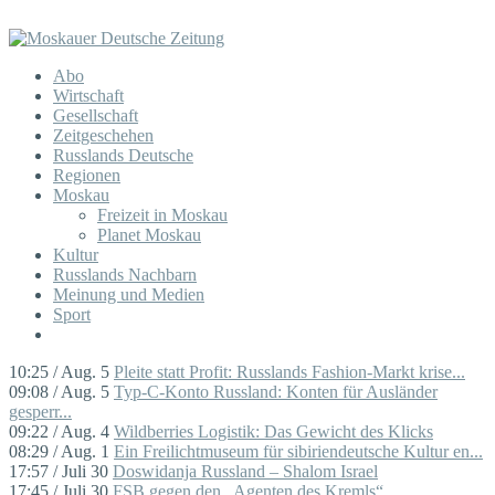
Abo
Wirtschaft
Gesellschaft
Zeitgeschehen
Russlands Deutsche
Regionen
Moskau
Freizeit in Moskau
Planet Moskau
Kultur
Russlands Nachbarn
Meinung und Medien
Sport
10:25 / Aug. 5
Pleite statt Profit: Russlands Fashion-Markt krise...
09:08 / Aug. 5
Typ-C-Konto Russland: Konten für Ausländer
gesperr...
09:22 / Aug. 4
Wildberries Logistik: Das Gewicht des Klicks
08:29 / Aug. 1
Ein Freilichtmuseum für sibiriendeutsche Kultur en...
17:57 / Juli 30
Doswidanja Russland – Shalom Israel
17:45 / Juli 30
FSB gegen den „Agenten des Kremls“