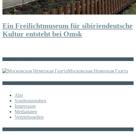
Ein Freilichtmuseum für sibiriendeutsche
Kultur entsteht bei Omsk
Die russische MDZ
Московская Немецкая Газета
Sonstiges
Abo
Sonderausgaben
Impressum
Mediadaten
Vertriebsstellen
KATEGORIE