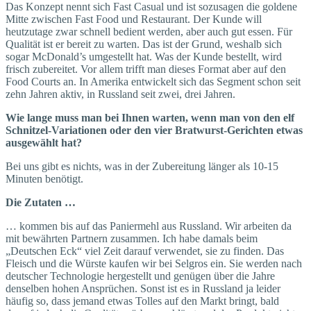
Das Konzept nennt sich Fast Casual und ist sozusagen die goldene
Mitte zwischen Fast Food und Restaurant. Der Kunde will
heutzutage zwar schnell bedient werden, aber auch gut essen. Für
Qualität ist er bereit zu warten. Das ist der Grund, weshalb sich
sogar McDonald’s umgestellt hat. Was der Kunde bestellt, wird
frisch zubereitet. Vor allem trifft man dieses Format aber auf den
Food Courts an. In Amerika entwickelt sich das Segment schon seit
zehn Jahren aktiv, in Russland seit zwei, drei Jahren.
Wie lange muss man bei Ihnen warten, wenn man von den elf
Schnitzel-Variationen oder den vier Bratwurst-Gerichten etwas
ausgewählt hat?
Bei uns gibt es nichts, was in der Zubereitung länger als 10-15
Minuten benötigt.
Die Zutaten …
… kommen bis auf das Paniermehl aus Russland. Wir arbeiten da
mit bewährten Partnern zusammen. Ich habe damals beim
„Deutschen Eck“ viel Zeit darauf verwendet, sie zu finden. Das
Fleisch und die Würste kaufen wir bei Selgros ein. Sie werden nach
deutscher Technologie hergestellt und genügen über die Jahre
denselben hohen Ansprüchen. Sonst ist es in Russland ja leider
häufig so, dass jemand etwas Tolles auf den Markt bringt, bald