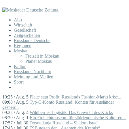
Abo
Wirtschaft
Gesellschaft
Zeitgeschehen
Russlands Deutsche
Regionen
Moskau
Freizeit in Moskau
Planet Moskau
Kultur
Russlands Nachbarn
Meinung und Medien
Sport
10:25 / Aug. 5
Pleite statt Profit: Russlands Fashion-Markt krise...
09:08 / Aug. 5
Typ-C-Konto Russland: Konten für Ausländer
gesperr...
09:22 / Aug. 4
Wildberries Logistik: Das Gewicht des Klicks
08:29 / Aug. 1
Ein Freilichtmuseum für sibiriendeutsche Kultur en...
17:57 / Juli 30
Doswidanja Russland – Shalom Israel
17:45 / Juli 30
FSB gegen den „Agenten des Kremls“