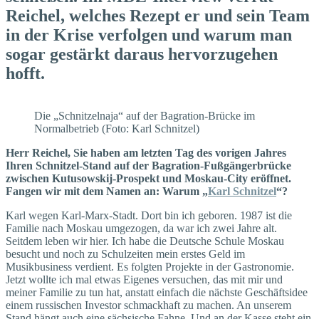
Reichel, welches Rezept er und sein Team
in der Krise verfolgen und warum man
sogar gestärkt daraus hervorzugehen
hofft.
Die „Schnitzelnaja“ auf der Bagration-Brücke im
Normalbetrieb (Foto: Karl Schnitzel)
Herr Reichel, Sie haben am letzten Tag des vorigen Jahres
Ihren Schnitzel-Stand auf der Bagra­tion-Fußgängerbrücke
zwischen Kutusowskij-Prospekt und Moskau-City eröffnet.
Fangen wir mit dem Namen an: Warum „
Karl Schnitzel
“?
Karl wegen Karl-Marx-Stadt. Dort bin ich geboren. 1987 ist die
Familie nach Moskau umgezogen, da war ich zwei Jahre alt.
Seitdem leben wir hier. Ich habe die Deutsche Schule Moskau
besucht und noch zu Schulzeiten mein erstes Geld im
Musikbusiness verdient. Es folgten Projekte in der Gastronomie.
Jetzt wollte ich mal etwas Eigenes versuchen, das mit mir und
meiner Familie zu tun hat, anstatt einfach die nächste Geschäftsidee
einem russischen Investor schmackhaft zu machen. An unserem
Stand hängt auch eine sächsische Fahne. Und an der Kasse steht ein