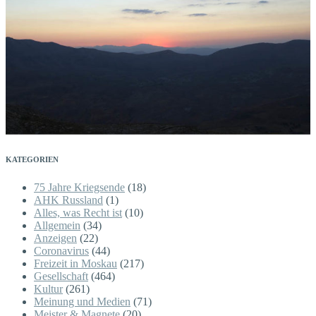
KATEGORIEN
75 Jahre Kriegsende
(18)
AHK Russland
(1)
Alles, was Recht ist
(10)
Allgemein
(34)
Anzeigen
(22)
Coronavirus
(44)
Freizeit in Moskau
(217)
Gesellschaft
(464)
Kultur
(261)
Meinung und Medien
(71)
Meister & Magnete
(20)