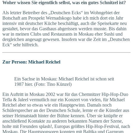
Woher wissen Sie eigentlich selbst, was ein gutes Schnitzel ist?
Als letzter Betreiber des „Deutschen Ecks“ im Wohngebiet der
Botschaft am Prospekt Wernadskogo habe ich mich dort ein Jahr
intensiv mit deutscher Küche beschäftigt, auch die Speisekarte neu
gestaltet, bevor das Gasthaus abgerissen werden musste. Bis dahin
war in meinen Clubs und Restaurants in Moskau eher Sushi und
dergleichen angesagt gewesen. Insofern war die Zeit im „Deutschen
Eck“ sehr hilfreich.
Zur Person: Michael Reichel
Ein Sachse in Moskau: Michael Reichel ist schon seit
1987 hier. (Foto: Tino Künzel)
Ein Auftritt in Moskau 2002 war für das Chemnitzer Hip-Hop-Duo
Tefla & Jaleel vermutlich nur ein Konzert von vielen, für Michael
Reichel aber so etwas wie ein Hauptgewinn. Damals noch
Schülersprecher an der Deutschen Schule, lernte er die Künstler aus
seiner Heimatstadt hinter der Bühne kennen. Über sie knüpfte er
anschließend Kontakte zu anderen bekannten Namen der Szene,
holte mit Freunden splash!, Europas größtes Hip-Hop-Festival, nach
Moskau. Die Haupt­sponsoren konnten mit Baltika und Gazprom