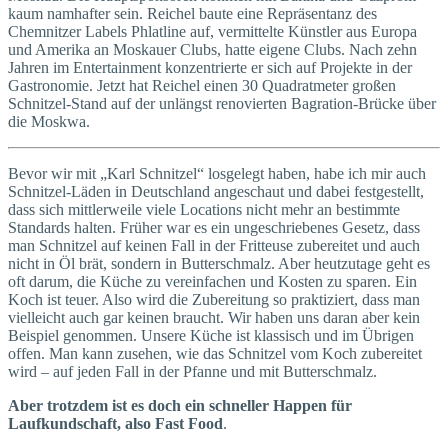
kaum namhafter sein. Reichel baute eine Repräsentanz des
Chemnitzer Labels Phlatline auf, vermittelte Künstler aus Europa
und Amerika an Moskauer Clubs, hatte eigene Clubs. Nach zehn
Jahren im Entertainment konzentrierte er sich auf Projekte in der
Gastronomie. Jetzt hat Reichel einen 30 Quadrat­meter großen
Schnitzel-Stand auf der unlängst renovierten Bagration-Brücke über
die Moskwa.
Bevor wir mit „Karl Schnitzel“ losgelegt haben, habe ich mir auch
Schnitzel-Läden in Deutschland angeschaut und dabei festgestellt,
dass sich mittlerweile viele Locations nicht mehr an bestimmte
Standards halten. Früher war es ein ungeschriebenes Gesetz, dass
man Schnitzel auf keinen Fall in der Fritteuse zubereitet und auch
nicht in Öl brät, sondern in Butter­schmalz. Aber heutzutage geht es
oft darum, die Küche zu vereinfachen und Kosten zu sparen. Ein
Koch ist teuer. Also wird die Zubereitung so praktiziert, dass man
vielleicht auch gar keinen braucht. Wir haben uns daran aber kein
Beispiel genommen. Unsere Küche ist klassisch und im Übrigen
offen. Man kann zusehen, wie das Schnitzel vom Koch zubereitet
wird – auf jeden Fall in der Pfanne und mit Butterschmalz.
Aber trotzdem ist es doch ein schneller Happen für
Laufkundschaft, also Fast Food
.