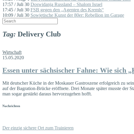
17:57 / Juli 30
Doswidanja Russland – Shalom Israel
17:45 / Juli 30
FSB gegen den „Agenten des Kremls“
10:09 / Juli 30
Sowjetische Kunst der 80er: Rebellion im Garage
Tag:
Delivery Club
Wirtschaft
15.05.2020
Essen unter sächsischer Fahne: Wie sich „K
Mit deutscher Küche in der Moskauer Gastroszene erfolgreich zu sein, 
auf der Bagration-Brücke eröffnete. Drei Monate später musste der 
man sogar gestärkt daraus hervorzugehen hofft.
Nachrichten
Der einzig sichere Ort zum Trainieren