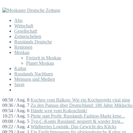
Abo
Wirtschaft
Gesellschaft
Zeitgeschehen
Russlands Deutsche
Regionen
Moskau
Freizeit in Moskau
Planet Moskau
Kultur
Russlands Nachbarn
Meinung und Medien
Sport
08:58 / Aug. 8
Kuchen vom Balkon: Wie ein Kochprojekt viral ging
09:36 / Aug. 7
Zu den Papuas über Deutschland: 180 Jahre Miklucho.
09:54 / Aug. 6
Hände weg vom Kokoschnik!
10:25 / Aug. 5
Pleite statt Profit: Russlands Fashion-Markt krise...
09:08 / Aug. 5
Typ-C-Konto Russland: gesperrt & wieder freig...
09:22 / Aug. 4
Wildberries Logistik: Das Gewicht des Klicks
08:29 / Aug. 1
Ein Freilichtmuseum für sibiriendeutsche Kultur en...