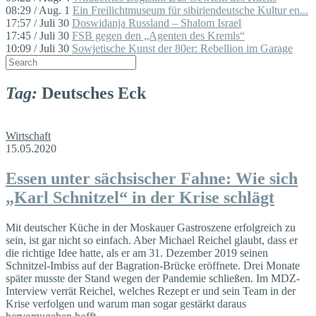
08:29 / Aug. 1
Ein Freilichtmuseum für sibiriendeutsche Kultur en...
17:57 / Juli 30
Doswidanja Russland – Shalom Israel
17:45 / Juli 30
FSB gegen den „Agenten des Kremls“
10:09 / Juli 30
Sowjetische Kunst der 80er: Rebellion im Garage
Tag:
Deutsches Eck
Wirtschaft
15.05.2020
Essen unter sächsischer Fahne: Wie sich
„Karl Schnitzel“ in der Krise schlägt
Mit deutscher Küche in der Moskauer Gastroszene erfolgreich zu
sein, ist gar nicht so einfach. Aber Michael Reichel glaubt, dass er
die richtige Idee hatte, als er am 31. Dezember 2019 seinen
Schnitzel-Imbiss auf der Bagration-Brücke eröffnete. Drei Monate
später musste der Stand wegen der Pandemie schließen. Im MDZ-
Interview verrät Reichel, welches Rezept er und sein Team in der
Krise verfolgen und warum man sogar gestärkt daraus