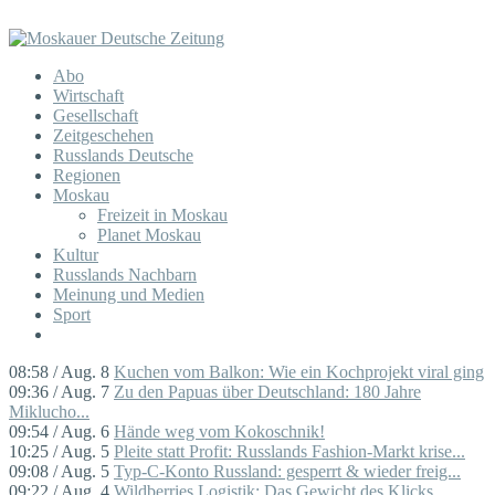
Abo
Wirtschaft
Gesellschaft
Zeitgeschehen
Russlands Deutsche
Regionen
Moskau
Freizeit in Moskau
Planet Moskau
Kultur
Russlands Nachbarn
Meinung und Medien
Sport
08:58 / Aug. 8
Kuchen vom Balkon: Wie ein Kochprojekt viral ging
09:36 / Aug. 7
Zu den Papuas über Deutschland: 180 Jahre
Miklucho...
09:54 / Aug. 6
Hände weg vom Kokoschnik!
10:25 / Aug. 5
Pleite statt Profit: Russlands Fashion-Markt krise...
09:08 / Aug. 5
Typ-C-Konto Russland: gesperrt & wieder freig...
09:22 / Aug. 4
Wildberries Logistik: Das Gewicht des Klicks