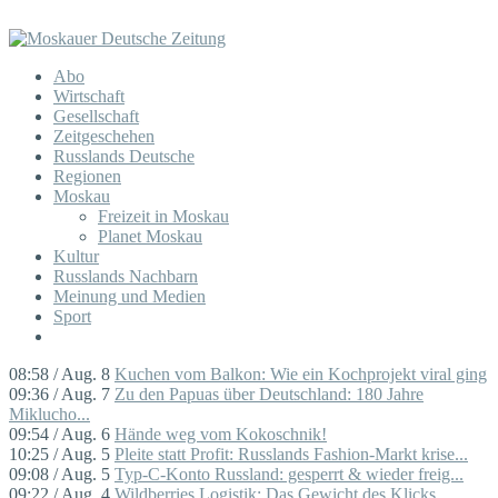
Abo
Wirtschaft
Gesellschaft
Zeitgeschehen
Russlands Deutsche
Regionen
Moskau
Freizeit in Moskau
Planet Moskau
Kultur
Russlands Nachbarn
Meinung und Medien
Sport
08:58 / Aug. 8
Kuchen vom Balkon: Wie ein Kochprojekt viral ging
09:36 / Aug. 7
Zu den Papuas über Deutschland: 180 Jahre
Miklucho...
09:54 / Aug. 6
Hände weg vom Kokoschnik!
10:25 / Aug. 5
Pleite statt Profit: Russlands Fashion-Markt krise...
09:08 / Aug. 5
Typ-C-Konto Russland: gesperrt & wieder freig...
09:22 / Aug. 4
Wildberries Logistik: Das Gewicht des Klicks