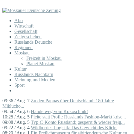
Abo
Wirtschaft
Gesellschaft
Zeitgeschehen
Russlands Deutsche
Regionen
Moskau
Freizeit in Moskau
Planet Moskau
Kultur
Russlands Nachbarn
Meinung und Medien
Sport
09:36 / Aug. 7
Zu den Papuas über Deutschland: 180 Jahre
Miklucho...
09:54 / Aug. 6
Hände weg vom Kokoschnik!
10:25 / Aug. 5
Pleite statt Profit: Russlands Fashion-Markt krise...
09:08 / Aug. 5
Typ-C-Konto Russland: gesperrt & wieder freig...
09:22 / Aug. 4
Wildberries Logistik: Das Gewicht des Klicks
08:29 / Aug. 1
Ein Freilichtmuseum für sibiriendeutsche Kultur en...