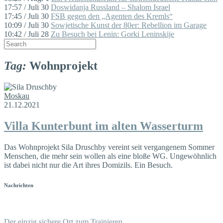
17:57 / Juli 30
Doswidanja Russland – Shalom Israel
17:45 / Juli 30
FSB gegen den „Agenten des Kremls“
10:09 / Juli 30
Sowjetische Kunst der 80er: Rebellion im Garage
10:42 / Juli 28
Zu Besuch bei Lenin: Gorki Leninskije
Tag:
Wohnprojekt
Moskau
21.12.2021
Villa Kunterbunt im alten Wasserturm
Das Wohnprojekt Sila Druschby vereint seit vergangenem Sommer
Menschen, die mehr sein wollen als eine bloße WG. Ungewöhnlich
ist dabei nicht nur die Art ihres Domizils. Ein Besuch.
Nachrichten
Der einzig sichere Ort zum Trainieren