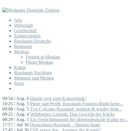
Abo
Wirtschaft
Gesellschaft
Zeitgeschehen
Russlands Deutsche
Regionen
Moskau
Freizeit in Moskau
Planet Moskau
Kultur
Russlands Nachbarn
Meinung und Medien
Sport
09:54 / Aug. 6
Hände weg vom Kokoschnik!
10:25 / Aug. 5
Pleite statt Profit: Russlands Fashion-Markt krise...
09:08 / Aug. 5
Typ-C-Konto Russland: gesperrt & wieder freig...
09:22 / Aug. 4
Wildberries Logistik: Das Gewicht des Klicks
08:29 / Aug. 1
Ein Freilichtmuseum für sibiriendeutsche Kultur en...
17:57 / Juli 30
Doswidanja Russland – Shalom Israel
17:45 / Juli 30
FSB gegen den „Agenten des Kremls“