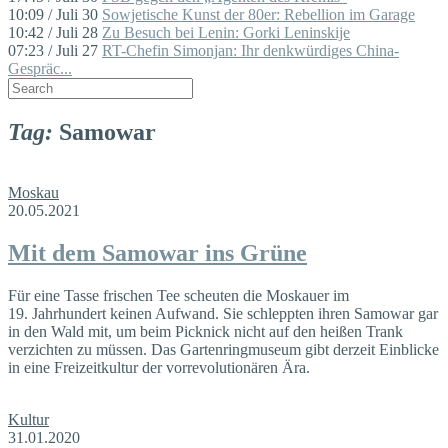
10:09 / Juli 30
Sowjetische Kunst der 80er: Rebellion im Garage
10:42 / Juli 28
Zu Besuch bei Lenin: Gorki Leninskije
07:23 / Juli 27
RT-Chefin Simonjan: Ihr denkwürdiges China-
Gespräc...
Tag:
Samowar
Moskau
20.05.2021
Mit dem Samowar ins Grüne
Für eine Tasse frischen Tee scheuten die Moskauer im
19. Jahrhundert keinen Aufwand. Sie schleppten ihren Samowar gar
in den Wald mit, um beim Picknick nicht auf den heißen Trank
verzichten zu müssen. Das Gartenringmuseum gibt derzeit Einblicke
in eine Freizeitkultur der vorrevolutionären Ära.
Kultur
31.01.2020