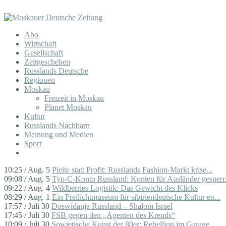
Abo
Wirtschaft
Gesellschaft
Zeitgeschehen
Russlands Deutsche
Regionen
Moskau
Freizeit in Moskau
Planet Moskau
Kultur
Russlands Nachbarn
Meinung und Medien
Sport
10:25 / Aug. 5
Pleite statt Profit: Russlands Fashion-Markt krise...
09:08 / Aug. 5
Typ-C-Konto Russland: Konten für Ausländer gesperr.
09:22 / Aug. 4
Wildberries Logistik: Das Gewicht des Klicks
08:29 / Aug. 1
Ein Freilichtmuseum für sibiriendeutsche Kultur en...
17:57 / Juli 30
Doswidanja Russland – Shalom Israel
17:45 / Juli 30
FSB gegen den „Agenten des Kremls“
10:09 / Juli 30
Sowjetische Kunst der 80er: Rebellion im Garage