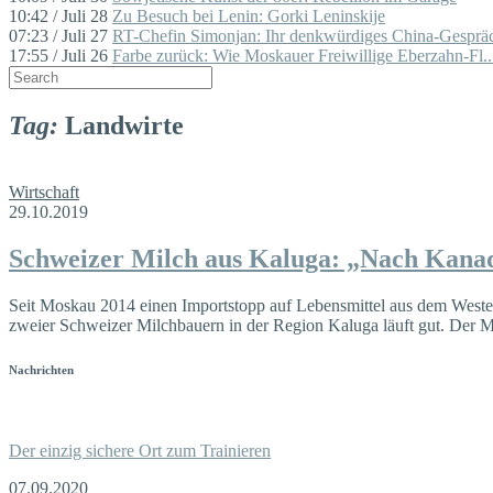
10:42 / Juli 28
Zu Besuch bei Lenin: Gorki Leninskije
07:23 / Juli 27
RT-Chefin Simonjan: Ihr denkwürdiges China-Gespräc
17:55 / Juli 26
Farbe zurück: Wie Moskauer Freiwillige Eberzahn-Fl..
Tag:
Landwirte
Wirtschaft
29.10.2019
Schweizer Milch aus Kaluga: „Nach Kanad
Seit Moskau 2014 einen Importstopp auf Lebensmittel aus dem Westen 
zweier Schweizer Milchbauern in der Region Kaluga läuft gut. Der 
Nachrichten
Der einzig sichere Ort zum Trainieren
07.09.2020