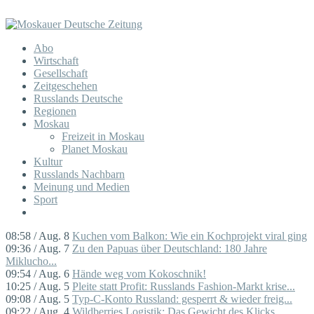
Abo
Wirtschaft
Gesellschaft
Zeitgeschehen
Russlands Deutsche
Regionen
Moskau
Freizeit in Moskau
Planet Moskau
Kultur
Russlands Nachbarn
Meinung und Medien
Sport
08:58 / Aug. 8
Kuchen vom Balkon: Wie ein Kochprojekt viral ging
09:36 / Aug. 7
Zu den Papuas über Deutschland: 180 Jahre
Miklucho...
09:54 / Aug. 6
Hände weg vom Kokoschnik!
10:25 / Aug. 5
Pleite statt Profit: Russlands Fashion-Markt krise...
09:08 / Aug. 5
Typ-C-Konto Russland: gesperrt & wieder freig...
09:22 / Aug. 4
Wildberries Logistik: Das Gewicht des Klicks