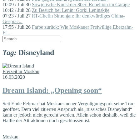
10:09 / Juli 30
Sowjetische Kunst der 80er: Rebellion im Garage
10:42 / Juli 28
Zu Besuch bei Lenin: Gorki Leninskije
07:23 / Juli 27
RT-Chefin Simonjan: Ihr denkwürdiges China-
Gespräc...
17:55 / Juli 26
Farbe zurück: Wie Moskauer Freiwillige Eberzahn-
Fl...
Tag:
Disneyland
Freizeit in Moskau
16.03.2020
Dream Island: „Opening soon“
Seit Ende Februar hat Moskaus neuer Vergnügungspark seine Tore
geöffnet. Dem viel zitierten Anspruch als „russisches Disneyland“
kann er jedoch nicht gerecht werden. Allein schon deshalb, weil die
Hälfte der Attraktionen noch geschlossen ist.
Moskau