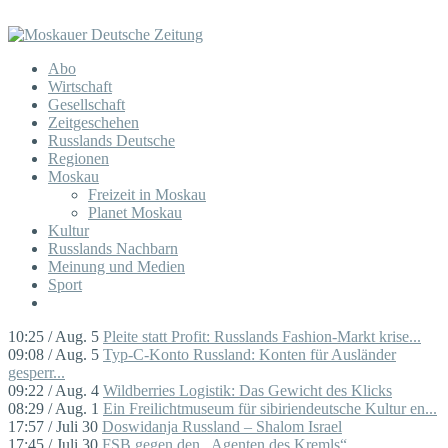
Abo
Wirtschaft
Gesellschaft
Zeitgeschehen
Russlands Deutsche
Regionen
Moskau
Freizeit in Moskau
Planet Moskau
Kultur
Russlands Nachbarn
Meinung und Medien
Sport
10:25 / Aug. 5
Pleite statt Profit: Russlands Fashion-Markt krise...
09:08 / Aug. 5
Typ-C-Konto Russland: Konten für Ausländer
gesperr...
09:22 / Aug. 4
Wildberries Logistik: Das Gewicht des Klicks
08:29 / Aug. 1
Ein Freilichtmuseum für sibiriendeutsche Kultur en...
17:57 / Juli 30
Doswidanja Russland – Shalom Israel
17:45 / Juli 30
FSB gegen den „Agenten des Kremls“