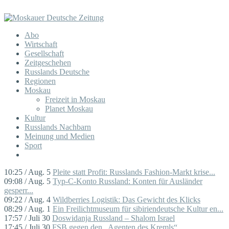
Abo
Wirtschaft
Gesellschaft
Zeitgeschehen
Russlands Deutsche
Regionen
Moskau
Freizeit in Moskau
Planet Moskau
Kultur
Russlands Nachbarn
Meinung und Medien
Sport
10:25 / Aug. 5
Pleite statt Profit: Russlands Fashion-Markt krise...
09:08 / Aug. 5
Typ-C-Konto Russland: Konten für Ausländer
gesperr...
09:22 / Aug. 4
Wildberries Logistik: Das Gewicht des Klicks
08:29 / Aug. 1
Ein Freilichtmuseum für sibiriendeutsche Kultur en...
17:57 / Juli 30
Doswidanja Russland – Shalom Israel
17:45 / Juli 30
FSB gegen den „Agenten des Kremls“