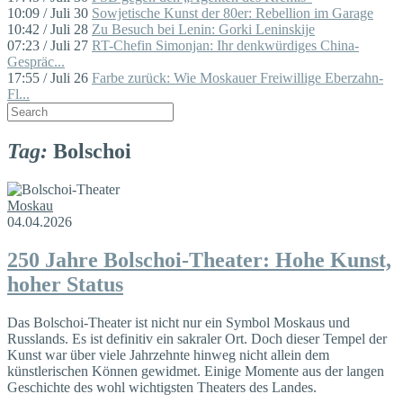
10:09 / Juli 30
Sowjetische Kunst der 80er: Rebellion im Garage
10:42 / Juli 28
Zu Besuch bei Lenin: Gorki Leninskije
07:23 / Juli 27
RT-Chefin Simonjan: Ihr denkwürdiges China-
Gespräc...
17:55 / Juli 26
Farbe zurück: Wie Moskauer Freiwillige Eberzahn-
Fl...
Tag:
Bolschoi
Moskau
04.04.2026
250 Jahre Bolschoi-Theater: Hohe Kunst,
hoher Status
Das Bolschoi-Theater ist nicht nur ein Symbol Moskaus und
Russlands. Es ist definitiv ein sakraler Ort. Doch dieser Tempel der
Kunst war über viele Jahrzehnte hinweg nicht allein dem
künstlerischen Können gewidmet. Einige Momente aus der langen
Geschichte des wohl wichtigsten Theaters des Landes.