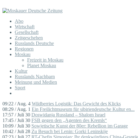
Abo
Wirtschaft
Gesellschaft
Zeitgeschehen
Russlands Deutsche
Regionen
Moskau
Freizeit in Moskau
Planet Moskau
Kultur
Russlands Nachbarn
Meinung und Medien
Sport
09:22 / Aug. 4
Wildberries Logistik: Das Gewicht des Klicks
08:29 / Aug. 1
Ein Freilichtmuseum für sibiriendeutsche Kultur en...
17:57 / Juli 30
Doswidanja Russland – Shalom Israel
17:45 / Juli 30
FSB gegen den „Agenten des Kremls“
10:09 / Juli 30
Sowjetische Kunst der 80er: Rebellion im Garage
10:42 / Juli 28
Zu Besuch bei Lenin: Gorki Leninskije
07:23 / Juli 27
RT-Chefin Simonjan: Ihr denkwürdiges China-Gespräc