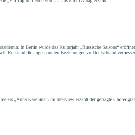
ie „Ein Tag im Leben von …“ aus ihrem Alltag erzählt.
räsidentin: In Berlin wurde das Kulturjahr „Russische Saisons“ eröffn
ve will Russland die angespannten Beziehungen zu Deutschland verbesse
eiers „Anna Karenina“. Im Interview erzählt der gefragte Choreograf