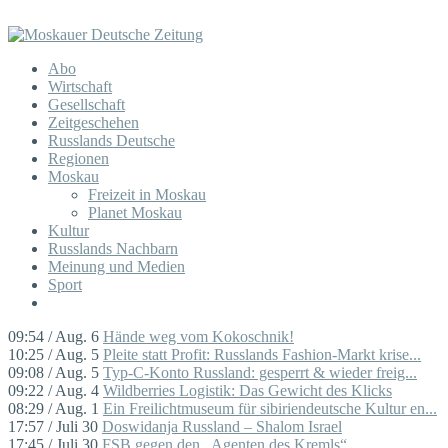
Abo
Wirtschaft
Gesellschaft
Zeitgeschehen
Russlands Deutsche
Regionen
Moskau
Freizeit in Moskau
Planet Moskau
Kultur
Russlands Nachbarn
Meinung und Medien
Sport
09:54 / Aug. 6
Hände weg vom Kokoschnik!
10:25 / Aug. 5
Pleite statt Profit: Russlands Fashion-Markt krise...
09:08 / Aug. 5
Typ-C-Konto Russland: gesperrt & wieder freig...
09:22 / Aug. 4
Wildberries Logistik: Das Gewicht des Klicks
08:29 / Aug. 1
Ein Freilichtmuseum für sibiriendeutsche Kultur en...
17:57 / Juli 30
Doswidanja Russland – Shalom Israel
17:45 / Juli 30
FSB gegen den „Agenten des Kremls“