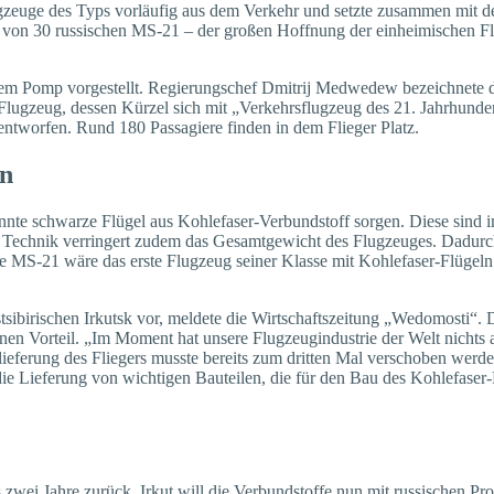
gzeuge des Typs vorläufig aus dem Verkehr und setzte zusammen mit de
 von 30 russischen MS-21 – der großen Hoffnung der einheimischen Flug
em Pomp vorgestellt. Regierungschef Dmitrij Medwedew bezeichnete die
 Flugzeug, dessen Kürzel sich mit „Verkehrsflugzeug des 21. Jahrhunder
tworfen. Rund 180 Passagiere finden in dem Flieger Platz.
ln
nte schwarze Flügel aus Kohlefaser-Verbundstoff sorgen. Diese sind 
e Technik verringert zudem das Gesamtgewicht des Flugzeuges. Dadurch 
 Die MS-21 wäre das erste Flugzeug seiner Klasse mit Kohlefaser-Flüge
tsibirischen Irkutsk vor, meldete die Wirtschaftszeitung „Wedomosti“. 
inen Vorteil. „Im Moment hat unsere Flugzeugindustrie der Welt nichts
ieferung des Fliegers musste bereits zum dritten Mal verschoben werde
e Lieferung von wichtigen Bauteilen, die für den Bau des Kohlefaser-F
wei Jahre zurück. Irkut will die Verbundstoffe nun mit russischen Prod