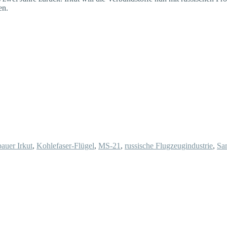
en.
auer Irkut
,
Kohlefaser-Flügel
,
MS-21
,
russische Flugzeugindustrie
,
Sa