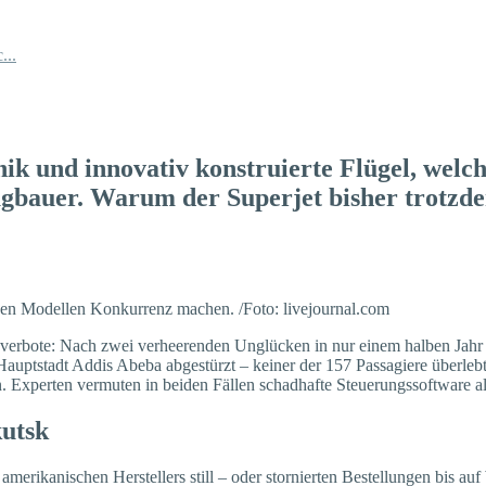
...
hnik und innovativ konstruierte Flügel, welc
ugbauer. Warum der Superjet bisher trotzd
hen Modellen Konkurrenz machen. /Foto: livejournal.com
gverbote: Nach zwei verheerenden Unglücken in nur einem halben Jahr 
Hauptstadt Addis Abeba abgestürzt – keiner der 157 Passagiere überlebt
Experten vermuten in beiden Fällen schadhafte Steuerungssoftware al
kutsk
amerikanischen Herstellers still – oder stornierten Bestellungen bis a