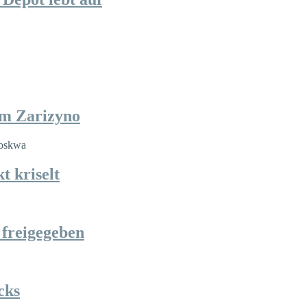
im Zarizyno
t kriselt
 freigegeben
cks