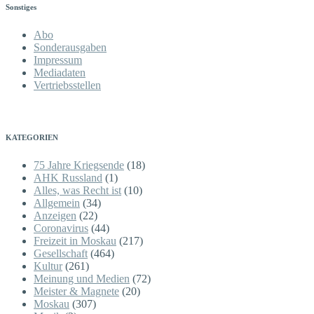
Sonstiges
Abo
Sonderausgaben
Impressum
Mediadaten
Vertriebsstellen
KATEGORIEN
75 Jahre Kriegsende
(18)
AHK Russland
(1)
Alles, was Recht ist
(10)
Allgemein
(34)
Anzeigen
(22)
Coronavirus
(44)
Freizeit in Moskau
(217)
Gesellschaft
(464)
Kultur
(261)
Meinung und Medien
(72)
Meister & Magnete
(20)
Moskau
(307)