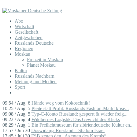
Abo
Wirtschaft
Gesellschaft
Zeitgeschehen
Russlands Deutsche
Regionen
Moskau
Freizeit in Moskau
Planet Moskau
Kultur
Russlands Nachbarn
Meinung und Medien
Sport
09:54 / Aug. 6
Hände weg vom Kokoschnik!
10:25 / Aug. 5
Pleite statt Profit: Russlands Fashion-Markt krise...
09:08 / Aug. 5
Typ-C-Konto Russland: gesperrt & wieder freig...
09:22 / Aug. 4
Wildberries Logistik: Das Gewicht des Klicks
08:29 / Aug. 1
Ein Freilichtmuseum für sibiriendeutsche Kultur en...
17:57 / Juli 30
Doswidanja Russland – Shalom Israel
17:45 / Juli 30
FSB gegen den „Agenten des Kremls“