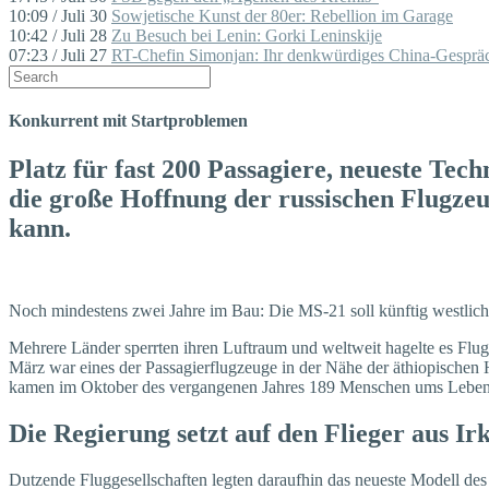
10:09 / Juli 30
Sowjetische Kunst der 80er: Rebellion im Garage
10:42 / Juli 28
Zu Besuch bei Lenin: Gorki Leninskije
07:23 / Juli 27
RT-Chefin Simonjan: Ihr denkwürdiges China-Gespräc
Konkurrent mit Startproblemen
Platz für fast 200 Passagiere, neueste Tec
die große Hoffnung der russischen Flugze
kann.
Noch mindestens zwei Jahre im Bau: Die MS-21 soll künftig westlic
Mehrere Länder sperrten ihren Luftraum und weltweit hagelte es Flu
März war eines der Passagierflugzeuge in der Nähe der äthiopischen 
kamen im Oktober des vergangenen Jahres 189 Menschen ums Leben. 
Die Regierung setzt auf den Flieger aus Ir
Dutzende Fluggesellschaften legten daraufhin das neueste Modell des 