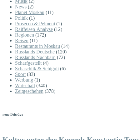
Musik
(2)
News
(2)
Planet Moskau
(11)
Politik
(1)
Prosecco & Pelmeni
(1)
Raiffeisen-Analyse
(12)
Regionen
(172)
Reisen
(11)
Restaurants in Moskau
(14)
Russlands Deutsche
(120)
Russlands Nachbarn
(72)
Scharfgestellt
(4)
Schaschlik & Schiguli
(6)
Sport
(83)
Werbung
(1)
Wirtschaft
(340)
Zeitgeschehen
(378)
neue Beiträge
Kultur unter der Kuppel: Konstantin Tons 