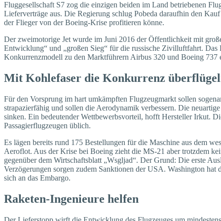
Fluggesellschaft S7 zog die einzigen beiden im Land betriebenen Flu
Lieferverträge aus. Die Regierung schlug Pobeda daraufhin den Kauf
der Flieger von der Boeing-Krise profitieren könne.
Der zweimotorige Jet wurde im Juni 2016 der Öffentlichkeit mit groß
Entwicklung“ und „großen Sieg“ für die russische Zivilluftfahrt. Das
Konkurrenzmodell zu den Marktführern Airbus 320 und Boeing 737 en
Mit Kohlefaser die Konkurrenz überflüge
Für den Vorsprung im hart umkämpften Flugzeugmarkt sollen sogenan
strapazierfähig und sollen die Aerodynamik verbessern. Die neuartig
sinken. Ein bedeutender Wettbewerbsvorteil, hofft Hersteller Irkut.
Passagierflugzeugen üblich.
Es lägen bereits rund 175 Bestellungen für die Maschine aus dem wes
Aeroflot. Aus der Krise bei Boeing zieht die MS-21 aber trotzdem ke
gegenüber dem Wirtschaftsblatt „Wsgljad“. Der Grund: Die erste Ausl
Verzögerungen sorgen zudem Sanktionen der USA. Wa­­shington hat di
sich an das Embargo.
Raketen-Ingenieure helfen
Der Lieferstopp wirft die Entwicklung des Flugzeuges um mindestens z