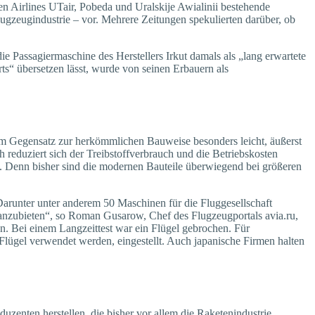
n Airlines UTair, Pobeda und Uralskije Awialinii bestehende
zeug­industrie – vor. Mehrere Zeitungen spekulierten darüber, ob
 Passagiermaschine des Herstellers Irkut damals als „lang erwartete
ts“ übersetzen lässt, wurde von seinen Erbauern als
im Gegensatz zur herkömmlichen Bauweise besonders leicht, äußerst
reduziert sich der Treibstoffverbrauch und die Betriebskosten
ln. Denn bisher sind die modernen Bauteile überwiegend bei größeren
Darunter unter anderem 50 Maschinen für die Fluggesellschaft
 anzubieten“, so Roman Gusarow, Chef des Flugzeugportals avia.ru,
n. Bei einem Langzeittest war ein Flügel gebrochen. Für
lügel verwendet werden, eingestellt. Auch japanische Firmen halten
uzenten herstellen, die bisher vor allem die Raketenindustrie