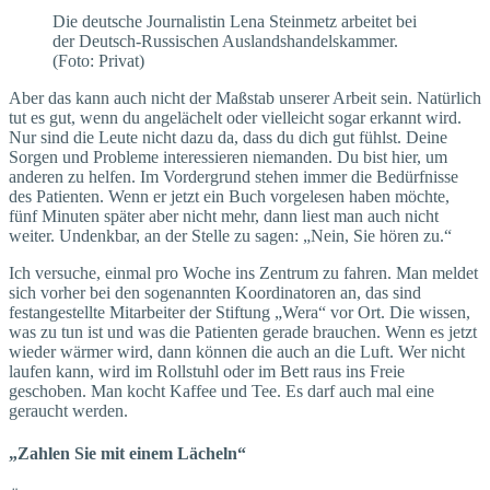
Die deutsche Journalistin Lena Steinmetz arbeitet bei
der Deutsch-Russischen Auslandshandelskammer.
(Foto: Privat)
Aber das kann auch nicht der Maßstab unserer Arbeit sein. Natürlich
tut es gut, wenn du angelächelt oder vielleicht sogar erkannt wird.
Nur sind die Leute nicht dazu da, dass du dich gut fühlst. Deine
Sorgen und Probleme interessieren niemanden. Du bist hier, um
anderen zu helfen. Im Vordergrund stehen immer die Bedürfnisse
des Patienten. Wenn er jetzt ein Buch vorgelesen haben möchte,
fünf Minuten später aber nicht mehr, dann liest man auch nicht
weiter. Undenkbar, an der Stelle zu sagen: „Nein, Sie hören zu.“
Ich versuche, einmal pro Woche ins Zentrum zu fahren. Man meldet
sich vorher bei den sogenannten Koordinatoren an, das sind
festangestellte Mitarbeiter der Stiftung „Wera“ vor Ort. Die wissen,
was zu tun ist und was die Patienten gerade brauchen. Wenn es jetzt
wieder wärmer wird, dann können die auch an die Luft. Wer nicht
laufen kann, wird im Rollstuhl oder im Bett raus ins Freie
geschoben. Man kocht Kaffee und Tee. Es darf auch mal eine
geraucht werden.
„Zahlen Sie mit einem Lächeln“