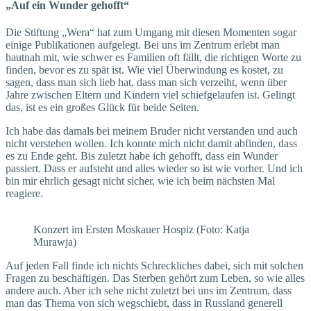
„Auf ein Wunder gehofft“
Die Stiftung „Wera“ hat zum Umgang mit diesen Momenten sogar
einige Publikationen aufgelegt. Bei uns im Zentrum erlebt man
hautnah mit, wie schwer es Fami­lien oft fällt, die richtigen Worte zu
finden, bevor es zu spät ist. Wie viel Überwindung es kostet, zu
sagen, dass man sich lieb hat, dass man sich verzeiht, wenn über
Jahre zwischen Eltern und Kindern viel schiefgelaufen ist. Gelingt
das, ist es ein großes Glück für beide Seiten.
Ich habe das damals bei meinem Bruder nicht verstanden und auch
nicht verstehen wollen. Ich konnte mich nicht damit abfinden, dass
es zu Ende geht. Bis zuletzt habe ich gehofft, dass ein Wunder
passiert. Dass er aufsteht und alles wieder so ist wie vorher. Und ich
bin mir ehrlich gesagt nicht sicher, wie ich beim nächsten Mal
reagiere.
Konzert im Ersten Moskauer Hospiz (Foto: Katja
Murawja)
Auf jeden Fall finde ich nichts Schreckliches dabei, sich mit solchen
Fragen zu beschäftigen. Das Sterben gehört zum Leben, so wie alles
andere auch. Aber ich sehe nicht zuletzt bei uns im Zen­trum, dass
man das Thema von sich wegschiebt, dass in Russland generell