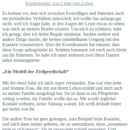
Kinderhospiz: Aus Liebe zum Leben
Es kommt vor, dass sich zwischen Freiwilligen und Patienten auch
ein persönliches Verhältnis entwickelt. Ich wollte das anfangs gar
nicht, weil ich Angst hatte, in den Augen der Leute etwas zu sehen,
was mich an meinen Bruder erinnert. Um mich zu schützen, habe
ich gesagt, dass ich lieber Regale einräume, Sachen sortiere und
andere Dinge mache, die keinen unmittelbaren Umgang mit den
Kranken voraussetzen. Aber die Koordinatorin hat erkannt, dass
diese Sorge unbegründet ist. Seitdem kümmere ich mich auch direkt
um die Patienten. So habe ich unter anderem zwei ältere Damen
näher kennengelernt.
„Ein Modell der Zivilgesellschaft“
Mit der einen habe ich mich super verstanden. Das war eine nette
und fromme Frau, die mir aus ihrem Leben erzählt und mich auch
zu meiner Familie ausgefragt hat. Sie ist dann in ein Pflegeheim
verlegt worden, die Familie wollte das so. Mir wurde jeglicher
Kontakt verboten, keine Ahnung warum. Ich weiß deshalb leider
gar nichts von ihr.
Die andere Frau hat gern gesungen, zum Beispiel beim Karaoke,
und mich dann immer gebeten, sie zu unterstützen, denn „zusammen
singt es sich besser“. Sie ist unerwartet schnell gestorben. Und