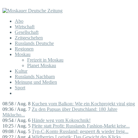
Abo
Wirtschaft
Gesellschaft
Zeitgeschehen
Russlands Deutsche
Regionen
Moskau
Freizeit in Moskau
Planet Moskau
Kultur
Russlands Nachbarn
Meinung und Medien
Sport
08:58 / Aug. 8
Kuchen vom Balkon: Wie ein Kochprojekt viral ging
09:36 / Aug. 7
Zu den Papuas über Deutschland: 180 Jahre
Miklucho...
09:54 / Aug. 6
Hände weg vom Kokoschnik!
10:25 / Aug. 5
Pleite statt Profit: Russlands Fashion-Markt krise...
09:08 / Aug. 5
Typ-C-Konto Russland: gesperrt & wieder freig...
09:22 / Aug. 4
Wildberries Logistik: Das Gewicht des Klicks