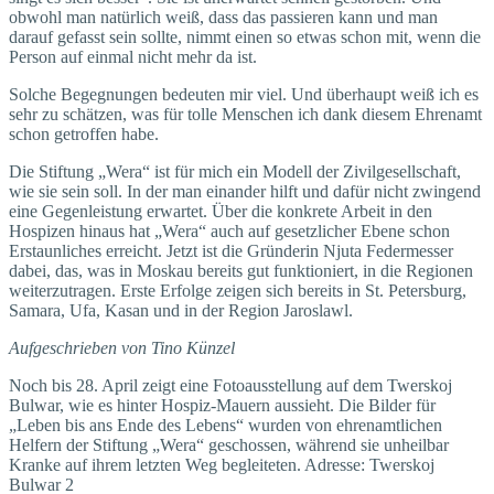
obwohl man natürlich weiß, dass das passieren kann und man
darauf gefasst sein sollte, nimmt einen so etwas schon mit, wenn die
Person auf einmal nicht mehr da ist.
Solche Begegnungen bedeuten mir viel. Und überhaupt weiß ich es
sehr zu schätzen, was für tolle Menschen ich dank diesem Ehrenamt
schon getroffen habe.
Die Stiftung „Wera“ ist für mich ein Modell der Zivilgesellschaft,
wie sie sein soll. In der man einander hilft und dafür nicht zwingend
eine Gegenleistung erwartet. Über die konkrete Arbeit in den
Hospizen hinaus hat „Wera“ auch auf gesetzlicher Ebene schon
Erstaunliches erreicht. Jetzt ist die Gründerin Njuta Federmesser
dabei, das, was in Moskau bereits gut funktio­niert, in die Regionen
weiterzutragen. Erste Erfolge zeigen sich bereits in St. Petersburg,
Samara, Ufa, Kasan und in der Region Jaroslawl.
Aufgeschrieben von Tino Künzel
Noch bis 28. April zeigt eine Fotoausstellung auf dem Twerskoj
Bulwar, wie es hinter Hospiz-Mauern aussieht. Die Bilder für
„Leben bis ans Ende des Lebens“ wurden von ehrenamtlichen
Helfern der Stiftung „Wera“ geschossen, während sie unheilbar
Kranke auf ihrem letzten Weg begleiteten. Adresse: Twerskoj
Bulwar 2