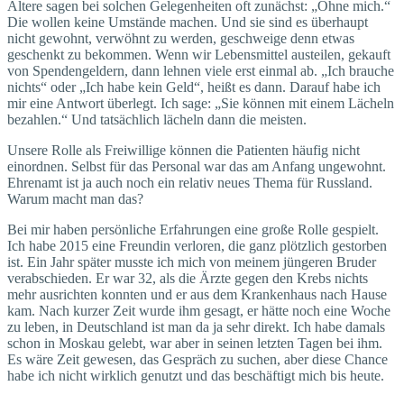
Ältere sagen bei solchen Gelegen­heiten oft zunächst: „Ohne mich.“
Die wollen keine Umstände machen. Und sie sind es überhaupt
nicht gewohnt, verwöhnt zu werden, geschweige denn etwas
geschenkt zu bekommen. Wenn wir Lebensmittel austeilen, gekauft
von Spendengeldern, dann lehnen viele erst einmal ab. „Ich brauche
nichts“ oder „Ich habe kein Geld“, heißt es dann. Darauf habe ich
mir eine Antwort überlegt. Ich sage: „Sie können mit einem Lächeln
bezahlen.“ Und tatsächlich lächeln dann die meisten.
Unsere Rolle als Freiwillige können die Patienten häufig nicht
einordnen. Selbst für das Personal war das am Anfang ungewohnt.
Ehrenamt ist ja auch noch ein relativ neues Thema für Russland.
Warum macht man das?
Bei mir haben persönliche Erfahrungen eine große Rolle gespielt.
Ich habe 2015 eine Freundin verloren, die ganz plötzlich gestorben
ist. Ein Jahr später musste ich mich von meinem jüngeren Bruder
verabschieden. Er war 32, als die Ärzte gegen den Krebs nichts
mehr ausrichten konnten und er aus dem Krankenhaus nach Hause
kam. Nach kurzer Zeit wurde ihm gesagt, er hätte noch eine Woche
zu leben, in Deutschland ist man da ja sehr direkt. Ich habe damals
schon in Moskau gelebt, war aber in seinen letzten Tagen bei ihm.
Es wäre Zeit gewesen, das Gespräch zu suchen, aber diese Chance
habe ich nicht wirklich genutzt und das beschäftigt mich bis heute.