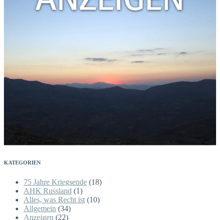
KATEGORIEN
75 Jahre Kriegsende
(18)
AHK Russland
(1)
Alles, was Recht ist
(10)
Allgemein
(34)
Anzeigen
(22)