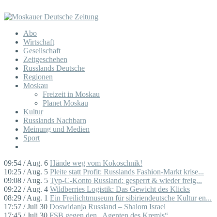
Abo
Wirtschaft
Gesellschaft
Zeitgeschehen
Russlands Deutsche
Regionen
Moskau
Freizeit in Moskau
Planet Moskau
Kultur
Russlands Nachbarn
Meinung und Medien
Sport
09:54 / Aug. 6
Hände weg vom Kokoschnik!
10:25 / Aug. 5
Pleite statt Profit: Russlands Fashion-Markt krise...
09:08 / Aug. 5
Typ-C-Konto Russland: gesperrt & wieder freig...
09:22 / Aug. 4
Wildberries Logistik: Das Gewicht des Klicks
08:29 / Aug. 1
Ein Freilichtmuseum für sibiriendeutsche Kultur en...
17:57 / Juli 30
Doswidanja Russland – Shalom Israel
17:45 / Juli 30
FSB gegen den „Agenten des Kremls“