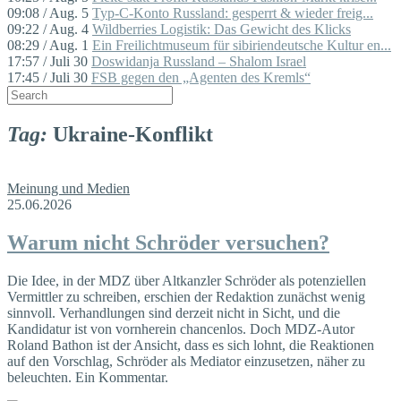
09:08 / Aug. 5
Typ-C-Konto Russland: gesperrt & wieder freig...
09:22 / Aug. 4
Wildberries Logistik: Das Gewicht des Klicks
08:29 / Aug. 1
Ein Freilichtmuseum für sibiriendeutsche Kultur en...
17:57 / Juli 30
Doswidanja Russland – Shalom Israel
17:45 / Juli 30
FSB gegen den „Agenten des Kremls“
Tag:
Ukraine-Konflikt
Meinung und Medien
25.06.2026
Warum nicht Schröder versuchen?
Die Idee, in der MDZ über Altkanzler Schröder als potenziellen
Vermittler zu schreiben, erschien der Redaktion zunächst wenig
sinnvoll. Verhandlungen sind derzeit nicht in Sicht, und die
Kandidatur ist von vornherein chancenlos. Doch MDZ-Autor
Roland Bathon ist der Ansicht, dass es sich lohnt, die Reaktionen
auf den Vorschlag, Schröder als Mediator einzusetzen, näher zu
beleuchten. Ein Kommentar.