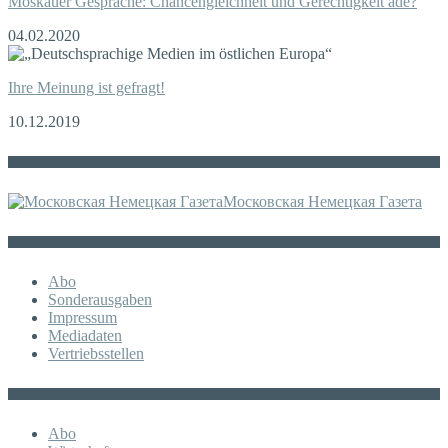
Moskauer Gespräche: Chancengleichheit und Gerechtigkeit adé?
04.02.2020
Ihre Meinung ist gefragt!
10.12.2019
Die russische MDZ
Московская Немецкая Газета
Sonstiges
Abo
Sonderausgaben
Impressum
Mediadaten
Vertriebsstellen
KATEGORIE
Abo