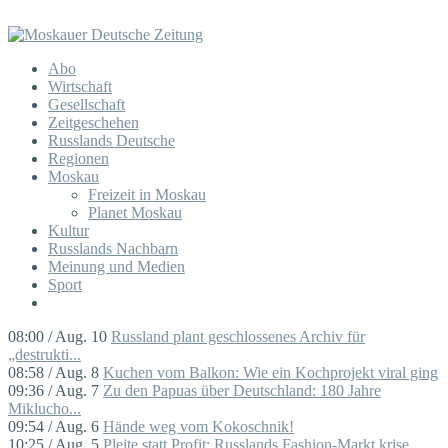
Abo
Wirtschaft
Gesellschaft
Zeitgeschehen
Russlands Deutsche
Regionen
Moskau
Freizeit in Moskau
Planet Moskau
Kultur
Russlands Nachbarn
Meinung und Medien
Sport
08:00 / Aug. 10
Russland plant geschlossenes Archiv für
„destrukti...
08:58 / Aug. 8
Kuchen vom Balkon: Wie ein Kochprojekt viral ging
09:36 / Aug. 7
Zu den Papuas über Deutschland: 180 Jahre
Miklucho...
09:54 / Aug. 6
Hände weg vom Kokoschnik!
10:25 / Aug. 5
Pleite statt Profit: Russlands Fashion-Markt krise...