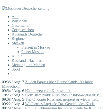
Abo
Wirtschaft
Gesellschaft
Zeitgeschehen
Russlands Deutsche
Regionen
Moskau
Freizeit in Moskau
Planet Moskau
Kultur
Russlands Nachbarn
Meinung und Medien
Sport
09:36 / Aug. 7
Zu den Papuas über Deutschland: 180 Jahre
Miklucho...
09:54 / Aug. 6
Hände weg vom Kokoschnik!
10:25 / Aug. 5
Pleite statt Profit: Russlands Fashion-Markt krise...
09:08 / Aug. 5
Typ-C-Konto Russland: gesperrt & wieder freig...
09:22 / Aug. 4
Wildberries Logistik: Das Gewicht des Klicks
08:29 / Aug. 1
Ein Freilichtmuseum für sibiriendeutsche Kultur en...