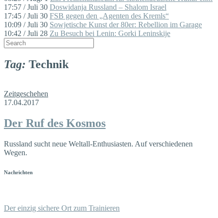
17:57 / Juli 30
Doswidanja Russland – Shalom Israel
17:45 / Juli 30
FSB gegen den „Agenten des Kremls“
10:09 / Juli 30
Sowjetische Kunst der 80er: Rebellion im Garage
10:42 / Juli 28
Zu Besuch bei Lenin: Gorki Leninskije
Tag:
Technik
Zeitgeschehen
17.04.2017
Der Ruf des Kosmos
Russland sucht neue Weltall-Enthusiasten. Auf verschiedenen
Wegen.
Nachrichten
Der einzig sichere Ort zum Trainieren