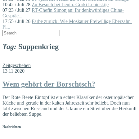
10:42 / Juli 28
Zu Besuch bei Lenin: Gorki Leninskije
07:23 / Juli 27
RT-Chefin Simonjan: Ihr denkwürdiges China-
Gespräc...
17:55 / Juli 26
Farbe zurück: Wie Moskauer Freiwillige Eberzahn-
Fl...
Tag:
Suppenkrieg
Zeitgeschehen
13.11.2020
Wem gehört der Borschtsch?
Der Rote-Beete-Eintopf ist ein echter Klassiker der osteuropäischen
Küche und gerade in der kalten Jahreszeit sehr beliebt. Doch nun
tobt zwischen Russland und der Ukraine ein Streit über die Herkunft
der beliebten Suppe.
Nachrichten