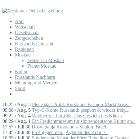
Abo
Wirtschaft
Gesellschaft
Zeitgeschehen
Russlands Deutsche
Regionen
Moskau
Freizeit in Moskau
Planet Moskau
Kultur
Russlands Nachbarn
Meinung und Medien
Sport
10:25 / Aug. 5
Pleite statt Profit: Russlands Fashion-Markt krise...
09:08 / Aug. 5
Typ-C-Konto Russland: gesperrt & wieder freig...
09:22 / Aug. 4
Wildberries Logistik: Das Gewicht des Klicks
08:29 / Aug. 1
Ein Freilichtmuseum für sibiriendeutsche Kultur en...
17:57 / Juli 30
Doswidanja Russland – Shalom Israel
17:45 / Juli 30
FSB gegen den „Agenten des Kremls“
10:09 / Juli 30
Sowjetische Kunst der 80er: Rebellion im Garage