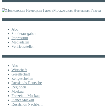
Die russische MDZ
Московская Немецкая Газета
Sonstiges
Abo
Sonderausgaben
Impressum
Mediadaten
Vertriebsstellen
KATEGORIE
Abo
Wirtschaft
Gesellschaft
Zeitgeschehen
Russlands Deutsche
Regionen
Moskau
Freizeit in Moskau
Planet Moskau
Russlands Nachbarn