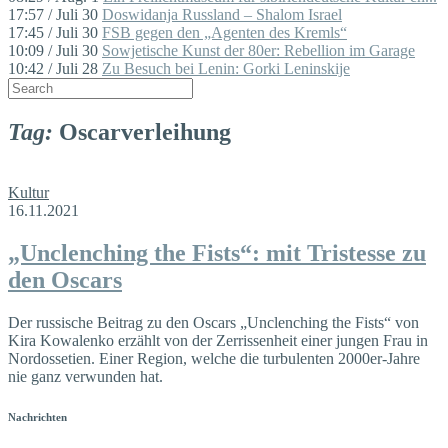
17:57 / Juli 30
Doswidanja Russland – Shalom Israel
17:45 / Juli 30
FSB gegen den „Agenten des Kremls“
10:09 / Juli 30
Sowjetische Kunst der 80er: Rebellion im Garage
10:42 / Juli 28
Zu Besuch bei Lenin: Gorki Leninskije
Tag:
Oscarverleihung
Kultur
16.11.2021
„Unclenching the Fists“: mit Tristesse zu
den Oscars
Der russische Beitrag zu den Oscars „Unclenching the Fists“ von
Kira Kowalenko erzählt von der Zerrissenheit einer jungen Frau in
No­rd­ossetien. Einer Region, welche die turbulenten 2000er-Jahre
nie ganz verwunden hat.
Nachrichten