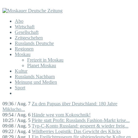
Abo
Wirtschaft
Gesellschaft
Zeitgeschehen
Russlands Deutsche
Regionen
Moskau
Freizeit in Moskau
Planet Moskau
Kultur
Russlands Nachbarn
Meinung und Medien
Sport
09:36 / Aug. 7
Zu den Papuas über Deutschland: 180 Jahre
Miklucho...
09:54 / Aug. 6
Hände weg vom Kokoschnik!
10:25 / Aug. 5
Pleite statt Profit: Russlands Fashion-Markt krise...
09:08 / Aug. 5
Typ-C-Konto Russland: gesperrt & wieder freig...
09:22 / Aug. 4
Wildberries Logistik: Das Gewicht des Klicks
08:29 / Aug. 1
Ein Freilichtmuseum für sibiriendeutsche Kultur en...