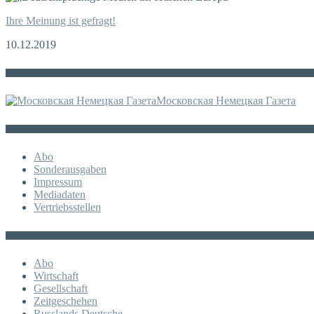
Ihre Meinung ist gefragt!
10.12.2019
Die russische MDZ
Московская Немецкая Газета
Sonstiges
Abo
Sonderausgaben
Impressum
Mediadaten
Vertriebsstellen
KATEGORIE
Abo
Wirtschaft
Gesellschaft
Zeitgeschehen
Russlands Deutsche