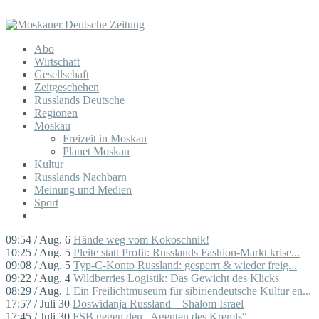
Abo
Wirtschaft
Gesellschaft
Zeitgeschehen
Russlands Deutsche
Regionen
Moskau
Freizeit in Moskau
Planet Moskau
Kultur
Russlands Nachbarn
Meinung und Medien
Sport
09:54 / Aug. 6
Hände weg vom Kokoschnik!
10:25 / Aug. 5
Pleite statt Profit: Russlands Fashion-Markt krise...
09:08 / Aug. 5
Typ-C-Konto Russland: gesperrt & wieder freig...
09:22 / Aug. 4
Wildberries Logistik: Das Gewicht des Klicks
08:29 / Aug. 1
Ein Freilichtmuseum für sibiriendeutsche Kultur en...
17:57 / Juli 30
Doswidanja Russland – Shalom Israel
17:45 / Juli 30
FSB gegen den „Agenten des Kremls“