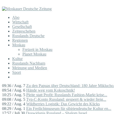
Abo
Wirtschaft
Gesellschaft
Zeitgeschehen
Russlands Deutsche
Regionen
Moskau
Freizeit in Moskau
Planet Moskau
Kultur
Russlands Nachbarn
Meinung und Medien
Sport
09:36 / Aug. 7
Zu den Papuas über Deutschland: 180 Jahre Miklucho.
09:54 / Aug. 6
Hände weg vom Kokoschnik!
10:25 / Aug. 5
Pleite statt Profit: Russlands Fashion-Markt krise...
09:08 / Aug. 5
Typ-C-Konto Russland: gesperrt & wieder freig...
09:22 / Aug. 4
Wildberries Logistik: Das Gewicht des Klicks
08:29 / Aug. 1
Ein Freilichtmuseum für sibiriendeutsche Kultur en...
17:57 / Juli 30
Doswidanja Russland – Shalom Israel