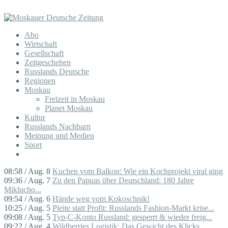
Abo
Wirtschaft
Gesellschaft
Zeitgeschehen
Russlands Deutsche
Regionen
Moskau
Freizeit in Moskau
Planet Moskau
Kultur
Russlands Nachbarn
Meinung und Medien
Sport
08:58 / Aug. 8
Kuchen vom Balkon: Wie ein Kochprojekt viral ging
09:36 / Aug. 7
Zu den Papuas über Deutschland: 180 Jahre
Miklucho...
09:54 / Aug. 6
Hände weg vom Kokoschnik!
10:25 / Aug. 5
Pleite statt Profit: Russlands Fashion-Markt krise...
09:08 / Aug. 5
Typ-C-Konto Russland: gesperrt & wieder freig...
09:22 / Aug. 4
Wildberries Logistik: Das Gewicht des Klicks