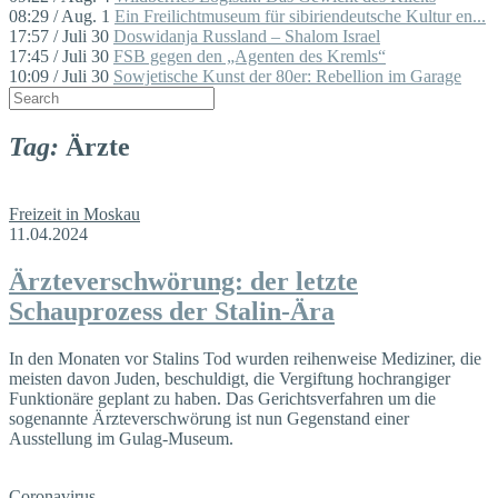
08:29 / Aug. 1
Ein Freilichtmuseum für sibiriendeutsche Kultur en...
17:57 / Juli 30
Doswidanja Russland – Shalom Israel
17:45 / Juli 30
FSB gegen den „Agenten des Kremls“
10:09 / Juli 30
Sowjetische Kunst der 80er: Rebellion im Garage
Tag:
Ärzte
Freizeit in Moskau
11.04.2024
Ärzteverschwörung: der letzte
Schauprozess der Stalin-Ära
In den Monaten vor Stalins Tod wurden reihenweise Mediziner, die
meisten davon Juden, beschuldigt, die Vergiftung hochrangiger
Funktionäre geplant zu haben. Das Gerichtsverfahren um die
sogenannte Ärzteverschwörung ist nun Gegenstand einer
Ausstellung im Gulag-Museum.
Coronavirus