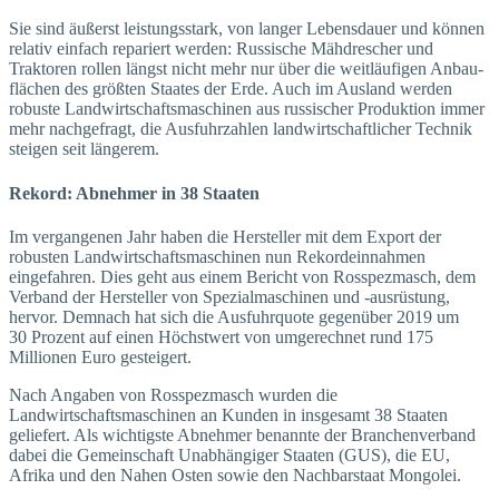
Sie sind äußerst leistungsstark, von langer Lebensdauer und können
relativ einfach repariert werden: Russische Mähdrescher und
Traktoren rollen längst nicht mehr nur über die weitläufigen Anbau­
flächen des größten Staates der Erde. Auch im Ausland werden
robuste Landwirtschaftsmaschinen aus russischer Produktion immer
mehr nachgefragt, die Ausfuhrzahlen landwirtschaftlicher Technik
steigen seit längerem.
Rekord: Abnehmer in 38 Staaten
Im vergangenen Jahr haben die Hersteller mit dem Export der
robusten Landwirtschaftsmaschinen nun Rekordeinnahmen
eingefahren. Dies geht aus einem Bericht von Rosspezmasch, dem
Verband der Hersteller von Spezialmaschinen und -ausrüstung,
hervor. Demnach hat sich die Ausfuhrquote gegenüber 2019 um
30 Prozent auf einen Höchstwert von umgerechnet rund 175
Millionen Euro gesteigert.
Nach Angaben von Rosspez­masch wurden die
Landwirtschaftsmaschinen an Kunden in insgesamt 38 Staaten
geliefert. Als wichtigste Abnehmer benannte der Branchenverband
dabei die Gemeinschaft Unabhängiger Staaten (GUS), die EU,
Afrika und den Nahen Osten sowie den Nachbarstaat Mongolei.