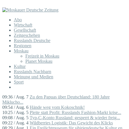
Abo
Wirtschaft
Gesellschaft
Zeitgeschehen
Russlands Deutsche
Regionen
Moskau
Freizeit in Moskau
Planet Moskau
Kultur
Russlands Nachbarn
Meinung und Medien
Sport
09:36 / Aug. 7
Zu den Papuas über Deutschland: 180 Jahre
Miklucho...
09:54 / Aug. 6
Hände weg vom Kokoschnik!
10:25 / Aug. 5
Pleite statt Profit: Russlands Fashion-Markt krise...
09:08 / Aug. 5
Typ-C-Konto Russland: gesperrt & wieder freig...
09:22 / Aug. 4
Wildberries Logistik: Das Gewicht des Klicks
08:29 / Aug. 1
Ein Freilichtmuseum für sibiriendeutsche Kultur en...