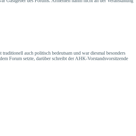
 war Gastgeber des Forums. Armenien nahm nicht an der Veranstaltung
st traditionell auch politisch bedeutsam und war diesmal besonders
dem Forum setzte, darüber schreibt der AHK-Vorstandsvorsitzende