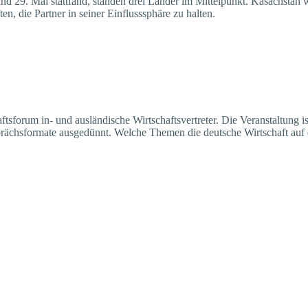
d 29. Mai stattfand, standen drei Länder im Mittelpunkt. Kasachstan
n, die Partner in seiner Einflusssphäre zu halten.
ftsforum in- und ausländische Wirtschaftsvertreter. Die Veranstaltung i
rächsformate ausgedünnt. Welche Themen die deutsche Wirtschaft auf 