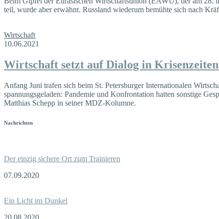
Beim Gipfel der Eurasischen Wirtschaftsunion (EAWU), der am 28. un
teil, wurde aber erwähnt. Russland wiederum bemühte sich nach Kräfte
Wirtschaft
10.06.2021
Wirtschaft setzt auf Dialog in Krisenzeiten
Anfang Juni trafen sich beim St. Petersburger Internationalen Wirtscha
spannungsgeladen: Pandemie und Konfrontation hatten sonstige Gesp
Matthias Schepp in seiner MDZ-Kolumne.
Nachrichten
Der einzig sichere Ort zum Trainieren
07.09.2020
Ein Licht im Dunkel
20.08.2020