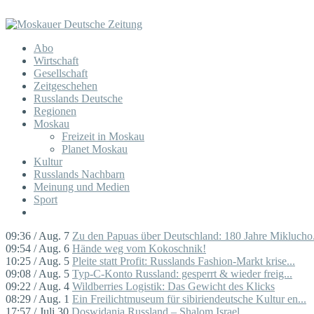
Abo
Wirtschaft
Gesellschaft
Zeitgeschehen
Russlands Deutsche
Regionen
Moskau
Freizeit in Moskau
Planet Moskau
Kultur
Russlands Nachbarn
Meinung und Medien
Sport
09:36 / Aug. 7
Zu den Papuas über Deutschland: 180 Jahre Miklucho.
09:54 / Aug. 6
Hände weg vom Kokoschnik!
10:25 / Aug. 5
Pleite statt Profit: Russlands Fashion-Markt krise...
09:08 / Aug. 5
Typ-C-Konto Russland: gesperrt & wieder freig...
09:22 / Aug. 4
Wildberries Logistik: Das Gewicht des Klicks
08:29 / Aug. 1
Ein Freilichtmuseum für sibiriendeutsche Kultur en...
17:57 / Juli 30
Doswidanja Russland – Shalom Israel