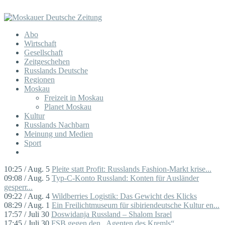
Abo
Wirtschaft
Gesellschaft
Zeitgeschehen
Russlands Deutsche
Regionen
Moskau
Freizeit in Moskau
Planet Moskau
Kultur
Russlands Nachbarn
Meinung und Medien
Sport
10:25 / Aug. 5
Pleite statt Profit: Russlands Fashion-Markt krise...
09:08 / Aug. 5
Typ-C-Konto Russland: Konten für Ausländer
gesperr...
09:22 / Aug. 4
Wildberries Logistik: Das Gewicht des Klicks
08:29 / Aug. 1
Ein Freilichtmuseum für sibiriendeutsche Kultur en...
17:57 / Juli 30
Doswidanja Russland – Shalom Israel
17:45 / Juli 30
FSB gegen den „Agenten des Kremls“