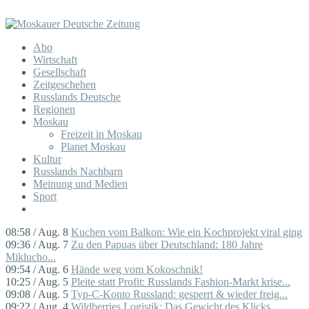
Abo
Wirtschaft
Gesellschaft
Zeitgeschehen
Russlands Deutsche
Regionen
Moskau
Freizeit in Moskau
Planet Moskau
Kultur
Russlands Nachbarn
Meinung und Medien
Sport
08:58 / Aug. 8
Kuchen vom Balkon: Wie ein Kochprojekt viral ging
09:36 / Aug. 7
Zu den Papuas über Deutschland: 180 Jahre
Miklucho...
09:54 / Aug. 6
Hände weg vom Kokoschnik!
10:25 / Aug. 5
Pleite statt Profit: Russlands Fashion-Markt krise...
09:08 / Aug. 5
Typ-C-Konto Russland: gesperrt & wieder freig...
09:22 / Aug. 4
Wildberries Logistik: Das Gewicht des Klicks