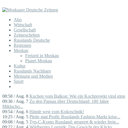
Abo
Wirtschaft
Gesellschaft
Zeitgeschehen
Russlands Deutsche
Regionen
Moskau
Freizeit in Moskau
Planet Moskau
Kultur
Russlands Nachbarn
Meinung und Medien
Sport
08:58 / Aug. 8
Kuchen vom Balkon: Wie ein Kochprojekt viral ging
09:36 / Aug. 7
Zu den Papuas über Deutschland: 180 Jahre
Miklucho...
09:54 / Aug. 6
Hände weg vom Kokoschnik!
10:25 / Aug. 5
Pleite statt Profit: Russlands Fashion-Markt krise...
09:08 / Aug. 5
Typ-C-Konto Russland: gesperrt & wieder freig...
09:22 / Aug. 4
Wildberries Logistik: Das Gewicht des Klicks