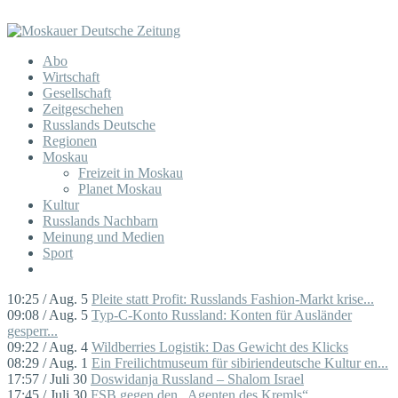
Abo
Wirtschaft
Gesellschaft
Zeitgeschehen
Russlands Deutsche
Regionen
Moskau
Freizeit in Moskau
Planet Moskau
Kultur
Russlands Nachbarn
Meinung und Medien
Sport
10:25 / Aug. 5
Pleite statt Profit: Russlands Fashion-Markt krise...
09:08 / Aug. 5
Typ-C-Konto Russland: Konten für Ausländer
gesperr...
09:22 / Aug. 4
Wildberries Logistik: Das Gewicht des Klicks
08:29 / Aug. 1
Ein Freilichtmuseum für sibiriendeutsche Kultur en...
17:57 / Juli 30
Doswidanja Russland – Shalom Israel
17:45 / Juli 30
FSB gegen den „Agenten des Kremls“