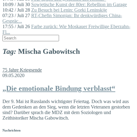
10:09 / Juli 30
Sowjetische Kunst der 80er: Rebellion im Garage
10:42 / Juli 28
Zu Besuch bei Lenin: Gorki Leninskije
07:23 / Juli 27
RT-Chefin Simonjan: Ihr denkwürdiges China-
Gespräc...
17:55 / Juli 26
Farbe zurück: Wie Moskauer Freiwillige Eberzahn-
Fl...
Tag:
Mischa Gabowitsch
75 Jahre Kriegsende
09.05.2020
„Die emotionale Bindung verblasst“
Der 9. Mai ist Russlands wichtigster Feiertag. Doch was wird aus
dem Gedenken an den Sieg, wenn die letzten Veteranen gestorben
sind? Darüber sprach die MDZ mit dem Soziologen und
Zeithistoriker Mischa Gabowitsch.
Nachrichten