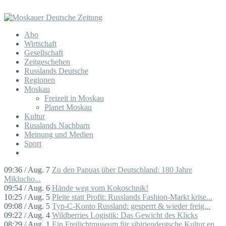
Abo
Wirtschaft
Gesellschaft
Zeitgeschehen
Russlands Deutsche
Regionen
Moskau
Freizeit in Moskau
Planet Moskau
Kultur
Russlands Nachbarn
Meinung und Medien
Sport
09:36 / Aug. 7
Zu den Papuas über Deutschland: 180 Jahre
Miklucho...
09:54 / Aug. 6
Hände weg vom Kokoschnik!
10:25 / Aug. 5
Pleite statt Profit: Russlands Fashion-Markt krise...
09:08 / Aug. 5
Typ-C-Konto Russland: gesperrt & wieder freig...
09:22 / Aug. 4
Wildberries Logistik: Das Gewicht des Klicks
08:29 / Aug. 1
Ein Freilichtmuseum für sibiriendeutsche Kultur en...