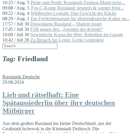
10:25 / Aug. 5
Pleite statt Profit: Russlands Fashion-Markt krise...
09:08 / Aug. 5
Typ-C-Konto Russland: gesperrt & wieder freig...
09:22 / Aug. 4
Wildberries Logistik: Das Gewicht des Klicks
08:29 / Aug. 1
Ein Freilichtmuseum für sibiriendeutsche Kultur en...
17:57 / Juli 30
Doswidanja Russland – Shalom Israel
17:45 / Juli 30
FSB gegen den „Agenten des Kremls“
10:09 / Juli 30
Sowjetische Kunst der 80er: Rebellion im Garage
10:42 / Juli 28
Zu Besuch bei Lenin: Gorki Leninskije
Tag:
Friedland
Russlands Deutsche
29.08.2024
Lieb und rätselhaft: Eine
Spätaussiederlin über ihre deutschen
Mitbürger
Aus dem großen Russland ins kleine Deutschland, aus der
Großstadt Ischewsk in die Kleinstadt Delitzsch: Die