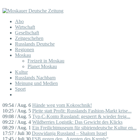
Abo
Wirtschaft
Gesellschaft
Zeitgeschehen
Russlands Deutsche
Regionen
Moskau
Freizeit in Moskau
Planet Moskau
Kultur
Russlands Nachbarn
Meinung und Medien
Sport
09:54 / Aug. 6
Hände weg vom Kokoschnik!
10:25 / Aug. 5
Pleite statt Profit: Russlands Fashion-Markt krise...
09:08 / Aug. 5
Typ-C-Konto Russland: gesperrt & wieder freig...
09:22 / Aug. 4
Wildberries Logistik: Das Gewicht des Klicks
08:29 / Aug. 1
Ein Freilichtmuseum für sibiriendeutsche Kultur en...
17:57 / Juli 30
Doswidanja Russland – Shalom Israel
17:45 / Juli 30
FSB gegen den „Agenten des Kremls“