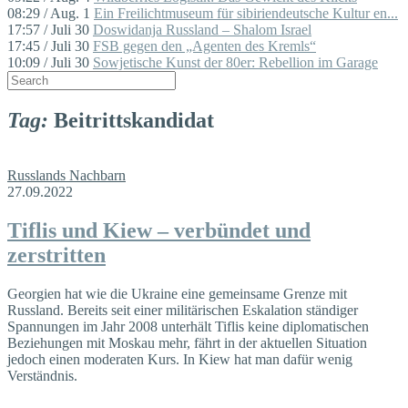
08:29 / Aug. 1
Ein Freilichtmuseum für sibiriendeutsche Kultur en...
17:57 / Juli 30
Doswidanja Russland – Shalom Israel
17:45 / Juli 30
FSB gegen den „Agenten des Kremls“
10:09 / Juli 30
Sowjetische Kunst der 80er: Rebellion im Garage
Tag:
Beitrittskandidat
Russlands Nachbarn
27.09.2022
Tiflis und Kiew – verbündet und
zerstritten
Georgien hat wie die Ukraine eine gemeinsame Grenze mit
Russland. Bereits seit einer militärischen Eskalation ständiger
Spannungen im Jahr 2008 unterhält Tiflis keine diplomatischen
Beziehungen mit Moskau mehr, fährt in der aktuellen Situation
jedoch einen moderaten Kurs. In Kiew hat man dafür wenig
Verständnis.