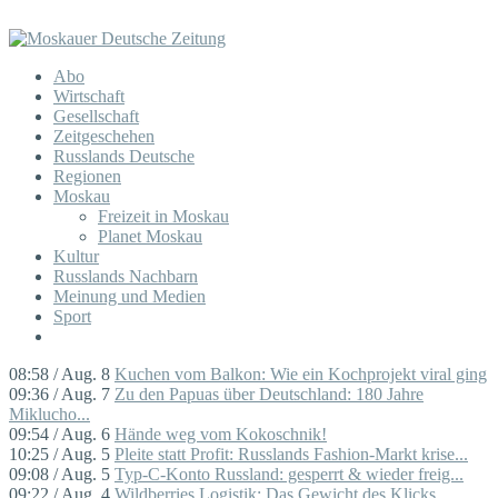
Abo
Wirtschaft
Gesellschaft
Zeitgeschehen
Russlands Deutsche
Regionen
Moskau
Freizeit in Moskau
Planet Moskau
Kultur
Russlands Nachbarn
Meinung und Medien
Sport
08:58 / Aug. 8
Kuchen vom Balkon: Wie ein Kochprojekt viral ging
09:36 / Aug. 7
Zu den Papuas über Deutschland: 180 Jahre
Miklucho...
09:54 / Aug. 6
Hände weg vom Kokoschnik!
10:25 / Aug. 5
Pleite statt Profit: Russlands Fashion-Markt krise...
09:08 / Aug. 5
Typ-C-Konto Russland: gesperrt & wieder freig...
09:22 / Aug. 4
Wildberries Logistik: Das Gewicht des Klicks