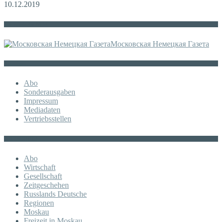
10.12.2019
Die russische MDZ
Московская Немецкая Газета
Sonstiges
Abo
Sonderausgaben
Impressum
Mediadaten
Vertriebsstellen
KATEGORIE
Abo
Wirtschaft
Gesellschaft
Zeitgeschehen
Russlands Deutsche
Regionen
Moskau
Freizeit in Moskau