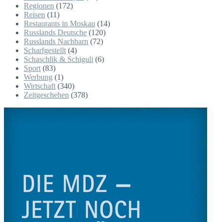
Regionen
(172)
Reisen
(11)
Restaurants in Moskau
(14)
Russlands Deutsche
(120)
Russlands Nachbarn
(72)
Scharfgestellt
(4)
Schaschlik & Schiguli
(6)
Sport
(83)
Werbung
(1)
Wirtschaft
(340)
Zeitgeschehen
(378)