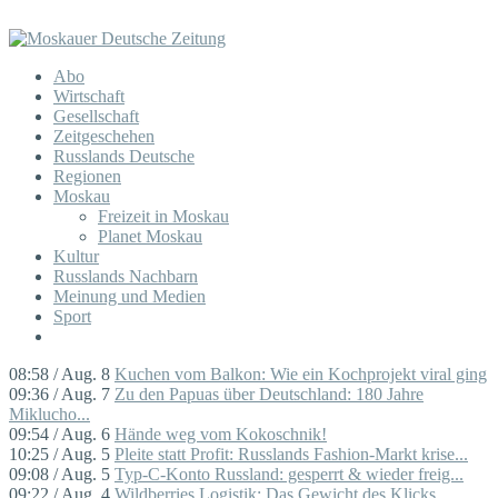
Abo
Wirtschaft
Gesellschaft
Zeitgeschehen
Russlands Deutsche
Regionen
Moskau
Freizeit in Moskau
Planet Moskau
Kultur
Russlands Nachbarn
Meinung und Medien
Sport
08:58 / Aug. 8
Kuchen vom Balkon: Wie ein Kochprojekt viral ging
09:36 / Aug. 7
Zu den Papuas über Deutschland: 180 Jahre
Miklucho...
09:54 / Aug. 6
Hände weg vom Kokoschnik!
10:25 / Aug. 5
Pleite statt Profit: Russlands Fashion-Markt krise...
09:08 / Aug. 5
Typ-C-Konto Russland: gesperrt & wieder freig...
09:22 / Aug. 4
Wildberries Logistik: Das Gewicht des Klicks