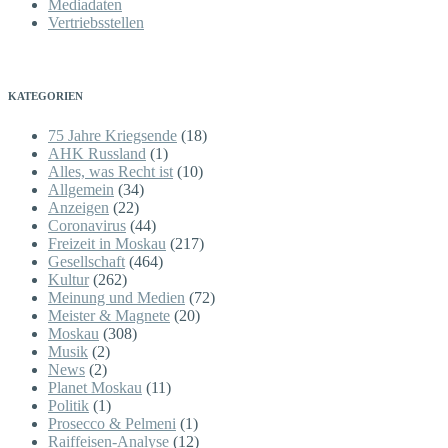
Mediadaten
Vertriebsstellen
KATEGORIEN
75 Jahre Kriegsende
(18)
AHK Russland
(1)
Alles, was Recht ist
(10)
Allgemein
(34)
Anzeigen
(22)
Coronavirus
(44)
Freizeit in Moskau
(217)
Gesellschaft
(464)
Kultur
(262)
Meinung und Medien
(72)
Meister & Magnete
(20)
Moskau
(308)
Musik
(2)
News
(2)
Planet Moskau
(11)
Politik
(1)
Prosecco & Pelmeni
(1)
Raiffeisen-Analyse
(12)