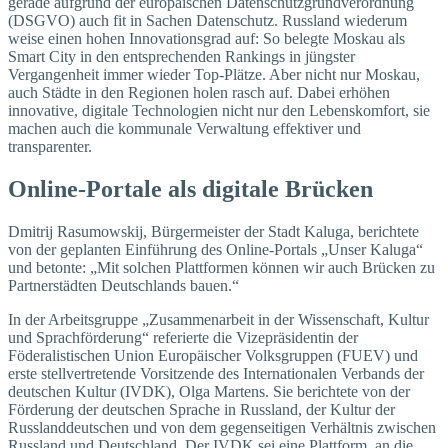
gerade aufgrund der europäischen Datenschutzgrundverordnung
(DSGVO) auch fit in Sachen Datenschutz. Russland wiederum
weise einen hohen Innovationsgrad auf: So belegte Moskau als
Smart City in den entsprechenden Rankings in jüngster
Vergangenheit immer wieder Top-Plätze. Aber nicht nur Moskau,
auch Städte in den Regionen holen rasch auf. Dabei erhöhen
innovative, digitale Technologien nicht nur den Lebenskomfort, sie
machen auch die kommunale Verwaltung effektiver und
transparenter.
Online-Portale als digitale Brücken
Dmitrij Rasumowskij, Bürgermeister der Stadt Kaluga, berichtete
von der geplanten Einführung des Online-Portals „Unser Kaluga“
und betonte: „Mit solchen Plattformen können wir auch Brücken zu
Partnerstädten Deutschlands bauen.“
In der Arbeitsgruppe „Zusammenarbeit in der Wissenschaft, Kultur
und Sprachförderung“ referierte die Vizepräsidentin der
Föderalistischen Union Europäischer Volksgruppen (FUEV) und
erste stellvertretende Vorsitzende des Internationalen Verbands der
deutschen Kultur (IVDK), Olga Martens. Sie berichtete von der
Förderung der deutschen Sprache in Russland, der Kultur der
Russlanddeutschen und von dem gegenseitigen Verhältnis zwischen
Russland und Deutschland. Der IVDK sei eine Plattform, an die