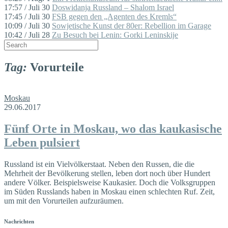
17:57 / Juli 30
Doswidanja Russland – Shalom Israel
17:45 / Juli 30
FSB gegen den „Agenten des Kremls“
10:09 / Juli 30
Sowjetische Kunst der 80er: Rebellion im Garage
10:42 / Juli 28
Zu Besuch bei Lenin: Gorki Leninskije
Tag:
Vorurteile
Moskau
29.06.2017
Fünf Orte in Moskau, wo das kaukasische
Leben pulsiert
Russland ist ein Vielvölkerstaat. Neben den Russen, die die
Mehrheit der Bevölkerung stellen, leben dort noch über Hundert
andere Völker. Beispielsweise Kaukasier. Doch die Volksgruppen
im Süden Russlands haben in Moskau einen schlechten Ruf. Zeit,
um mit den Vorurteilen aufzuräumen.
Nachrichten