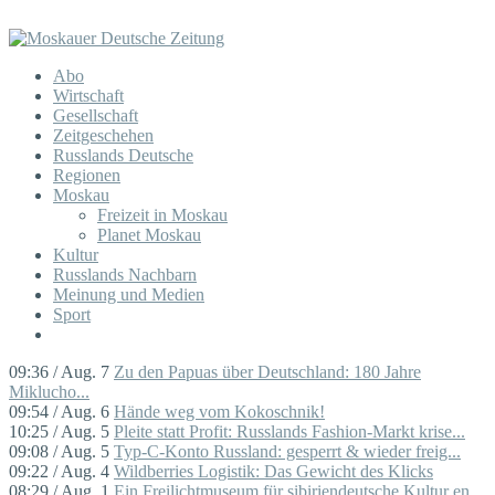
Abo
Wirtschaft
Gesellschaft
Zeitgeschehen
Russlands Deutsche
Regionen
Moskau
Freizeit in Moskau
Planet Moskau
Kultur
Russlands Nachbarn
Meinung und Medien
Sport
09:36 / Aug. 7
Zu den Papuas über Deutschland: 180 Jahre
Miklucho...
09:54 / Aug. 6
Hände weg vom Kokoschnik!
10:25 / Aug. 5
Pleite statt Profit: Russlands Fashion-Markt krise...
09:08 / Aug. 5
Typ-C-Konto Russland: gesperrt & wieder freig...
09:22 / Aug. 4
Wildberries Logistik: Das Gewicht des Klicks
08:29 / Aug. 1
Ein Freilichtmuseum für sibiriendeutsche Kultur en...