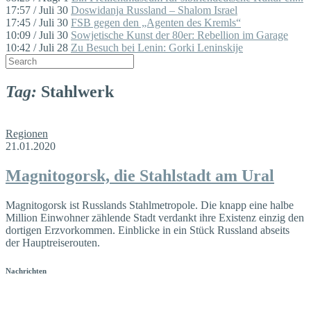
17:57 / Juli 30
Doswidanja Russland – Shalom Israel
17:45 / Juli 30
FSB gegen den „Agenten des Kremls“
10:09 / Juli 30
Sowjetische Kunst der 80er: Rebellion im Garage
10:42 / Juli 28
Zu Besuch bei Lenin: Gorki Leninskije
Tag:
Stahlwerk
Regionen
21.01.2020
Magnitogorsk, die Stahlstadt am Ural
Magnitogorsk ist Russlands Stahlmetropole. Die knapp eine halbe
Million Einwohner zählende Stadt verdankt ihre Existenz einzig den
dortigen Erzvorkommen. Einblicke in ein Stück Russland abseits
der Hauptreiserouten.
Nachrichten