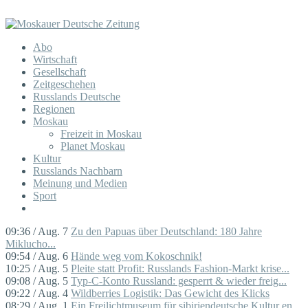
Abo
Wirtschaft
Gesellschaft
Zeitgeschehen
Russlands Deutsche
Regionen
Moskau
Freizeit in Moskau
Planet Moskau
Kultur
Russlands Nachbarn
Meinung und Medien
Sport
09:36 / Aug. 7
Zu den Papuas über Deutschland: 180 Jahre
Miklucho...
09:54 / Aug. 6
Hände weg vom Kokoschnik!
10:25 / Aug. 5
Pleite statt Profit: Russlands Fashion-Markt krise...
09:08 / Aug. 5
Typ-C-Konto Russland: gesperrt & wieder freig...
09:22 / Aug. 4
Wildberries Logistik: Das Gewicht des Klicks
08:29 / Aug. 1
Ein Freilichtmuseum für sibiriendeutsche Kultur en...