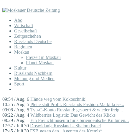
Abo
Wirtschaft
Gesellschaft
Zeitgeschehen
Russlands Deutsche
Regionen
Moskau
Freizeit in Moskau
Planet Moskau
Kultur
Russlands Nachbarn
Meinung und Medien
Sport
09:54 / Aug. 6
Hände weg vom Kokoschnik!
10:25 / Aug. 5
Pleite statt Profit: Russlands Fashion-Markt krise...
09:08 / Aug. 5
Typ-C-Konto Russland: gesperrt & wieder freig...
09:22 / Aug. 4
Wildberries Logistik: Das Gewicht des Klicks
08:29 / Aug. 1
Ein Freilichtmuseum für sibiriendeutsche Kultur en...
17:57 / Juli 30
Doswidanja Russland – Shalom Israel
17:45 / Juli 30
FSB gegen den „Agenten des Kremls“