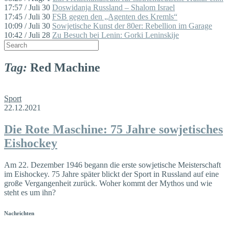
17:57 / Juli 30
Doswidanja Russland – Shalom Israel
17:45 / Juli 30
FSB gegen den „Agenten des Kremls“
10:09 / Juli 30
Sowjetische Kunst der 80er: Rebellion im Garage
10:42 / Juli 28
Zu Besuch bei Lenin: Gorki Leninskije
Tag:
Red Machine
Sport
22.12.2021
Die Rote Maschine: 75 Jahre sowjetisches
Eishockey
Am 22. Dezember 1946 begann die erste sowjetische Meisterschaft
im Eishockey. 75 Jahre später blickt der Sport in Russland auf eine
große Vergangenheit zurück. Woher kommt der Mythos und wie
steht es um ihn?
Nachrichten