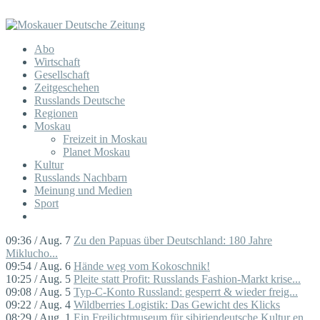
Abo
Wirtschaft
Gesellschaft
Zeitgeschehen
Russlands Deutsche
Regionen
Moskau
Freizeit in Moskau
Planet Moskau
Kultur
Russlands Nachbarn
Meinung und Medien
Sport
09:36 / Aug. 7
Zu den Papuas über Deutschland: 180 Jahre
Miklucho...
09:54 / Aug. 6
Hände weg vom Kokoschnik!
10:25 / Aug. 5
Pleite statt Profit: Russlands Fashion-Markt krise...
09:08 / Aug. 5
Typ-C-Konto Russland: gesperrt & wieder freig...
09:22 / Aug. 4
Wildberries Logistik: Das Gewicht des Klicks
08:29 / Aug. 1
Ein Freilichtmuseum für sibiriendeutsche Kultur en...