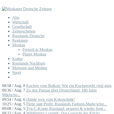
Abo
Wirtschaft
Gesellschaft
Zeitgeschehen
Russlands Deutsche
Regionen
Moskau
Freizeit in Moskau
Planet Moskau
Kultur
Russlands Nachbarn
Meinung und Medien
Sport
08:58 / Aug. 8
Kuchen vom Balkon: Wie ein Kochprojekt viral ging
09:36 / Aug. 7
Zu den Papuas über Deutschland: 180 Jahre
Miklucho...
09:54 / Aug. 6
Hände weg vom Kokoschnik!
10:25 / Aug. 5
Pleite statt Profit: Russlands Fashion-Markt krise...
09:08 / Aug. 5
Typ-C-Konto Russland: gesperrt & wieder freig...
09:22 / Aug. 4
Wildberries Logistik: Das Gewicht des Klicks