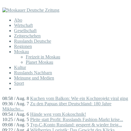
Abo
Wirtschaft
Gesellschaft
Zeitgeschehen
Russlands Deutsche
Regionen
Moskau
Freizeit in Moskau
Planet Moskau
Kultur
Russlands Nachbarn
Meinung und Medien
Sport
08:58 / Aug. 8
Kuchen vom Balkon: Wie ein Kochprojekt viral ging
09:36 / Aug. 7
Zu den Papuas über Deutschland: 180 Jahre
Miklucho...
09:54 / Aug. 6
Hände weg vom Kokoschnik!
10:25 / Aug. 5
Pleite statt Profit: Russlands Fashion-Markt krise...
09:08 / Aug. 5
Typ-C-Konto Russland: gesperrt & wieder freig...
09:22 / Aug. 4
Wildberries Logistik: Das Gewicht des Klicks