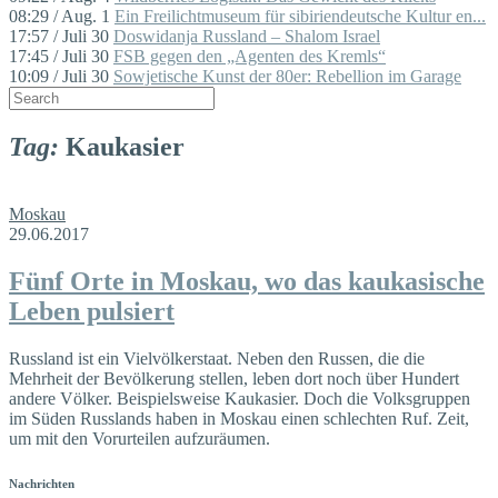
08:29 / Aug. 1
Ein Freilichtmuseum für sibiriendeutsche Kultur en...
17:57 / Juli 30
Doswidanja Russland – Shalom Israel
17:45 / Juli 30
FSB gegen den „Agenten des Kremls“
10:09 / Juli 30
Sowjetische Kunst der 80er: Rebellion im Garage
Tag:
Kaukasier
Moskau
29.06.2017
Fünf Orte in Moskau, wo das kaukasische
Leben pulsiert
Russland ist ein Vielvölkerstaat. Neben den Russen, die die
Mehrheit der Bevölkerung stellen, leben dort noch über Hundert
andere Völker. Beispielsweise Kaukasier. Doch die Volksgruppen
im Süden Russlands haben in Moskau einen schlechten Ruf. Zeit,
um mit den Vorurteilen aufzuräumen.
Nachrichten