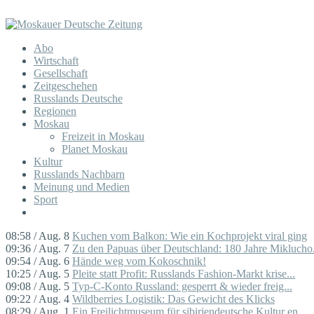
Abo
Wirtschaft
Gesellschaft
Zeitgeschehen
Russlands Deutsche
Regionen
Moskau
Freizeit in Moskau
Planet Moskau
Kultur
Russlands Nachbarn
Meinung und Medien
Sport
08:58 / Aug. 8
Kuchen vom Balkon: Wie ein Kochprojekt viral ging
09:36 / Aug. 7
Zu den Papuas über Deutschland: 180 Jahre Miklucho.
09:54 / Aug. 6
Hände weg vom Kokoschnik!
10:25 / Aug. 5
Pleite statt Profit: Russlands Fashion-Markt krise...
09:08 / Aug. 5
Typ-C-Konto Russland: gesperrt & wieder freig...
09:22 / Aug. 4
Wildberries Logistik: Das Gewicht des Klicks
08:29 / Aug. 1
Ein Freilichtmuseum für sibiriendeutsche Kultur en...