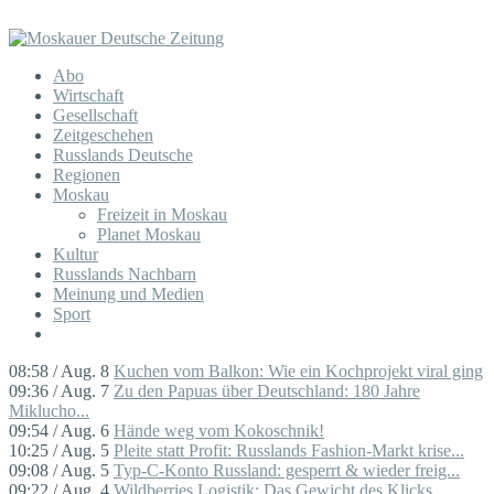
Abo
Wirtschaft
Gesellschaft
Zeitgeschehen
Russlands Deutsche
Regionen
Moskau
Freizeit in Moskau
Planet Moskau
Kultur
Russlands Nachbarn
Meinung und Medien
Sport
08:58 / Aug. 8
Kuchen vom Balkon: Wie ein Kochprojekt viral ging
09:36 / Aug. 7
Zu den Papuas über Deutschland: 180 Jahre
Miklucho...
09:54 / Aug. 6
Hände weg vom Kokoschnik!
10:25 / Aug. 5
Pleite statt Profit: Russlands Fashion-Markt krise...
09:08 / Aug. 5
Typ-C-Konto Russland: gesperrt & wieder freig...
09:22 / Aug. 4
Wildberries Logistik: Das Gewicht des Klicks